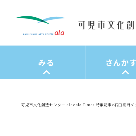
みる
さんか
可児市文化創造センター ala
>
ala Times 特集記事
>
石田泰尚＜