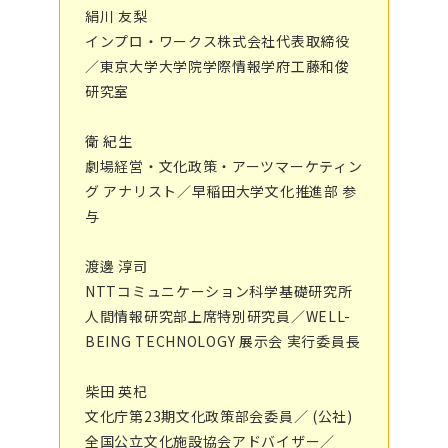
絹川 友梨
インプロ・ワークス株式会社代表取締役
／東京大学大学院学際情報学府工藤和俊
研究室
衛 紀生
劇場経営・文化政策・アーツマーケティン
グ アナリスト／早稲田大学文化推進部 参
与
渡邊 淳司
NTTコミュニケーション科学基礎研究所
人間情報研究部上席特別研究員／WELL-
BEING TECHNOLOGY 展示会 実行委員長
柴田 英杞
文化庁第23期文化政策部会委員／ (公社)
全国公立文化施設協会アドバイザー／