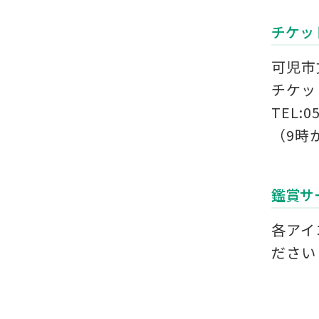
チケッ
可児市
チケッ
TEL:0
（9時
鑑賞サ
各アイ
ださい