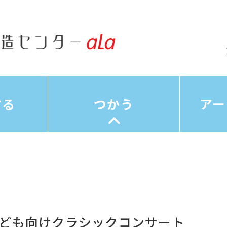
する
つかう
アー
子ども向けクラシックコンサート