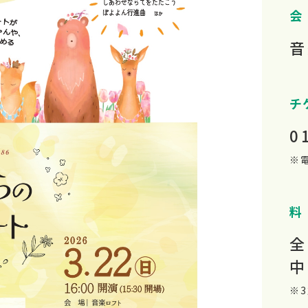
会
音
チ
0
※
料
全
中
※