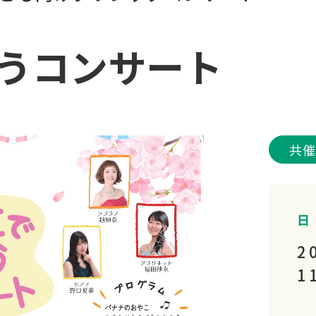
うコンサート
共
日
2
1