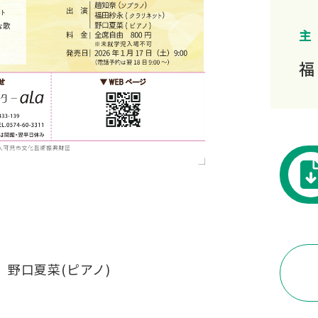
主
福
、野口夏菜(ピアノ)