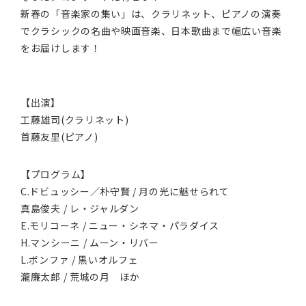
新春の「音楽家の集い」は、クラリネット、ピアノの演奏
でクラシックの名曲や映画音楽、日本歌曲まで幅広い音楽
をお届けします！
【出演】
工藤雄司(クラリネット)
首藤友里(ピアノ)
【プログラム】
C.ドビュッシー／朴守賢 / 月の光に魅せられて
真島俊夫 / レ・ジャルダン
E.モリコーネ / ニュー・シネマ・パラダイス
H.マンシーニ / ムーン・リバー
L.ボンファ / 黒いオルフェ
瀧廉太郎 / 荒城の月 ほか