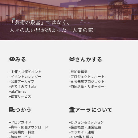
「芸術の殿堂」ではなく、
人々の思い出が詰まった「人間の家」
みる
さんかする
主催・共催イベント
参加者募集
イベントカレンダー
プロジェクトレポート
公演アーカイブ
まち元気プロジェクト
きて！みて！ala
市民活動・サポーター
alaTimes
鑑賞サービス
つかう
アーラについて
フロアガイド
ビジョン&ミッション
資料・図面ダウンロード
施設概要・運営組織
利用案内・料金
エッセイ・連載
館内サービス
alaの取り組み