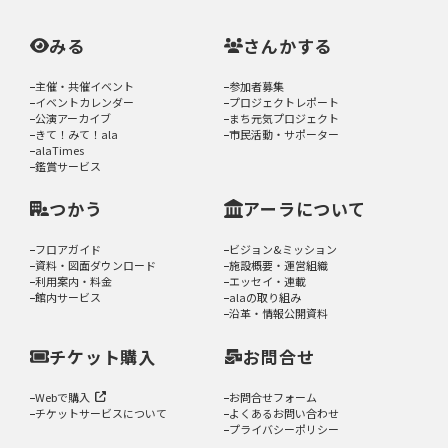
みる
さんかする
主催・共催イベント
参加者募集
イベントカレンダー
プロジェクトレポート
公演アーカイブ
まち元気プロジェクト
きて！みて！ala
市民活動・サポーター
alaTimes
鑑賞サービス
つかう
アーラについて
フロアガイド
ビジョン&ミッション
資料・図面ダウンロード
施設概要・運営組織
利用案内・料金
エッセイ・連載
館内サービス
alaの取り組み
沿革・情報公開資料
チケット購入
お問合せ
Webで購入
お問合せフォーム
チケットサービスについて
よくあるお問い合わせ
プライバシーポリシー