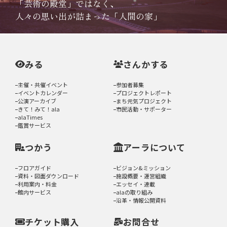
「芸術の殿堂」ではなく、
人々の思い出が詰まった「人間の家」
みる
さんかする
主催・共催イベント
参加者募集
イベントカレンダー
プロジェクトレポート
公演アーカイブ
まち元気プロジェクト
きて！みて！ala
市民活動・サポーター
alaTimes
鑑賞サービス
つかう
アーラについて
フロアガイド
ビジョン&ミッション
資料・図面ダウンロード
施設概要・運営組織
利用案内・料金
エッセイ・連載
館内サービス
alaの取り組み
沿革・情報公開資料
チケット購入
お問合せ