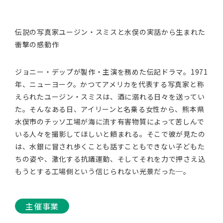
伝説の写真家ユージン・スミスと水俣の実話から生まれた
衝撃の感動作
ジョニー・デップが製作・主演を務めた伝記ドラマ。1971
年、ニューヨーク。かつてアメリカを代表する写真家と称
えられたユージン・スミスは、酒に溺れる日々を送ってい
た。そんなある日、アイリーンと名乗る女性から、熊本県
水俣市のチッソ工場が海に流す有害物質によって苦しんで
いる人々を撮影してほしいと頼まれる。そこで彼が見たの
は、水銀に冒され歩くことも話すこともできない子どもた
ちの姿や、激化する抗議運動、そしてそれを力で押さえ込
もうとする工場側という信じられない光景だった─。
主催事業