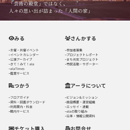
「芸術の殿堂」ではなく、
人々の思い出が詰まった「人間の家」
みる
さんかする
主催・共催イベント
参加者募集
イベントカレンダー
プロジェクトレポート
公演アーカイブ
まち元気プロジェクト
きて！みて！ala
市民活動・サポーター
alaTimes
鑑賞サービス
つかう
アーラについて
フロアガイド
ビジョン&ミッション
資料・図面ダウンロード
施設概要・運営組織
利用案内・料金
エッセイ・連載
館内サービス
alaの取り組み
沿革・情報公開資料
チケット購入
お問合せ