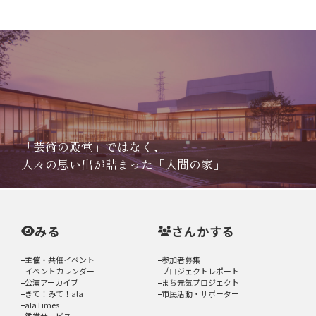
「芸術の殿堂」ではなく、
人々の思い出が詰まった「人間の家」
みる
さんかする
主催・共催イベント
参加者募集
イベントカレンダー
プロジェクトレポート
公演アーカイブ
まち元気プロジェクト
きて！みて！ala
市民活動・サポーター
alaTimes
鑑賞サービス