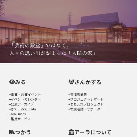
「芸術の殿堂」ではなく、
人々の思い出が詰まった「人間の家」
みる
さんかする
主催・共催イベント
参加者募集
イベントカレンダー
プロジェクトレポート
公演アーカイブ
まち元気プロジェクト
きて！みて！ala
市民活動・サポーター
alaTimes
鑑賞サービス
つかう
アーラについて