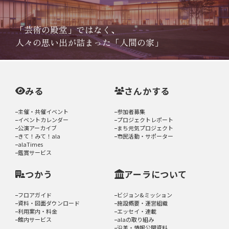
「芸術の殿堂」ではなく、
人々の思い出が詰まった「人間の家」
みる
さんかする
主催・共催イベント
参加者募集
イベントカレンダー
プロジェクトレポート
公演アーカイブ
まち元気プロジェクト
きて！みて！ala
市民活動・サポーター
alaTimes
鑑賞サービス
つかう
アーラについて
フロアガイド
ビジョン&ミッション
資料・図面ダウンロード
施設概要・運営組織
利用案内・料金
エッセイ・連載
館内サービス
alaの取り組み
沿革・情報公開資料