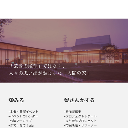
「芸術の殿堂」ではなく、
人々の思い出が詰まった「人間の家」
みる
さんかする
主催・共催イベント
参加者募集
イベントカレンダー
プロジェクトレポート
公演アーカイブ
まち元気プロジェクト
きて！みて！ala
市民活動・サポーター