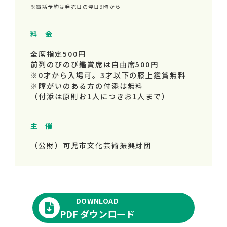
※電話予約は発売日の翌日9時から
料 金
全席指定500円
前列のびのび鑑賞席は自由席500円
※0才から入場可。3才以下の膝上鑑賞無料
※障がいのある方の付添は無料
（付添は原則お1人につきお1人まで）
主 催
（公財）可児市文化芸術振興財団
DOWNLOAD
PDF ダウンロード