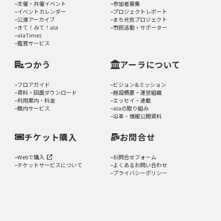
主催・共催イベント
参加者募集
イベントカレンダー
プロジェクトレポート
公演アーカイブ
まち元気プロジェクト
きて！みて！ala
市民活動・サポーター
alaTimes
鑑賞サービス
つかう
アーラについて
フロアガイド
ビジョン&ミッション
資料・図面ダウンロード
施設概要・運営組織
利用案内・料金
エッセイ・連載
館内サービス
alaの取り組み
沿革・情報公開資料
チケット購入
お問合せ
Webで購入
お問合せフォーム
チケットサービスについて
よくあるお問い合わせ
プライバシーポリシー