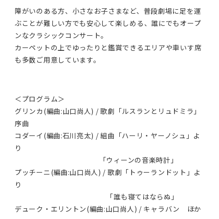
障がいのある方、小さなお子さまなど、普段劇場に足を運
ぶことが難しい方でも安心して楽しめる、誰にでもオープ
ンなクラシックコンサート。
カーペットの上でゆったりと鑑賞できるエリアや車いす席
も多数ご用意しています。
＜プログラム＞
グリンカ(編曲:山口尚人) / 歌劇「ルスランとリュドミラ」
序曲
コダーイ(編曲:石川亮太) / 組曲「ハーリ・ヤーノシュ」よ
り
「ウィーンの音楽時計」
プッチーニ(編曲:山口尚人) / 歌劇「トゥーランドット」よ
り
「誰も寝てはならぬ」
デューク・エリントン(編曲:山口尚人) / キャラバン ほか