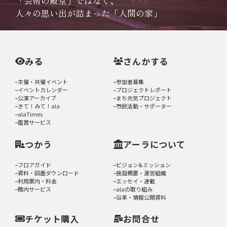
「芸術の殿堂」ではなく、
人々の思い出が詰まった「人間の家」
みる
さんかする
主催・共催イベント
参加者募集
イベントカレンダー
プロジェクトレポート
公演アーカイブ
まち元気プロジェクト
きて！みて！ala
市民活動・サポーター
alaTimes
鑑賞サービス
つかう
アーラについて
フロアガイド
ビジョン&ミッション
資料・図面ダウンロード
施設概要・運営組織
利用案内・料金
エッセイ・連載
館内サービス
alaの取り組み
沿革・情報公開資料
チケット購入
お問合せ