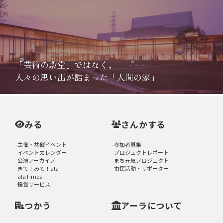
「芸術の殿堂」ではなく、
人々の思い出が詰まった「人間の家」
みる
さんかする
主催・共催イベント
参加者募集
イベントカレンダー
プロジェクトレポート
公演アーカイブ
まち元気プロジェクト
きて！みて！ala
市民活動・サポーター
alaTimes
鑑賞サービス
つかう
アーラについて