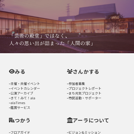
「芸術の殿堂」ではなく、
人々の思い出が詰まった「人間の家」
みる
さんかする
主催・共催イベント
参加者募集
イベントカレンダー
プロジェクトレポート
公演アーカイブ
まち元気プロジェクト
きて！みて！ala
市民活動・サポーター
alaTimes
鑑賞サービス
つかう
アーラについて
フロアガイド
ビジョン&ミッション