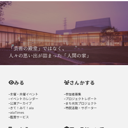
「芸術の殿堂」ではなく、
人々の思い出が詰まった「人間の家」
みる
さんかする
主催・共催イベント
参加者募集
イベントカレンダー
プロジェクトレポート
公演アーカイブ
まち元気プロジェクト
きて！みて！ala
市民活動・サポーター
alaTimes
鑑賞サービス