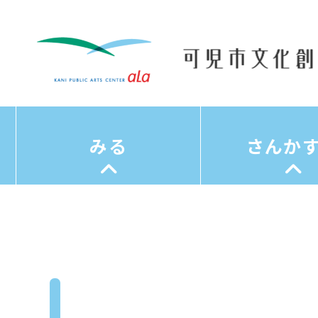
みる
さんか