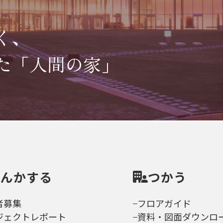
く、
た「人間の家」
さんかする
つかう
者募集
フロアガイド
ジェクトレポート
資料・図面ダウンロ