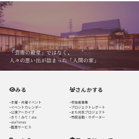
「芸術の殿堂」ではなく、
人々の思い出が詰まった「人間の家」
みる
さんかする
主催・共催イベント
参加者募集
イベントカレンダー
プロジェクトレポート
公演アーカイブ
まち元気プロジェクト
きて！みて！ala
市民活動・サポーター
alaTimes
鑑賞サービス