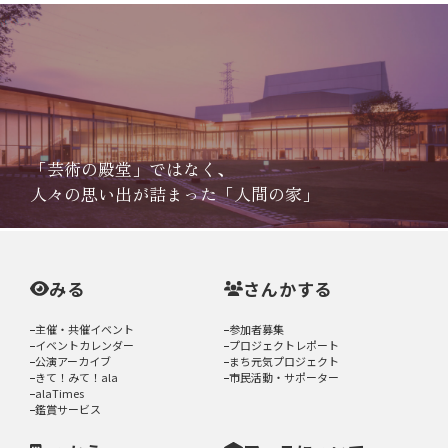
「芸術の殿堂」ではなく、
人々の思い出が詰まった「人間の家」
みる
さんかする
主催・共催イベント
参加者募集
イベントカレンダー
プロジェクトレポート
公演アーカイブ
まち元気プロジェクト
きて！みて！ala
市民活動・サポーター
alaTimes
鑑賞サービス