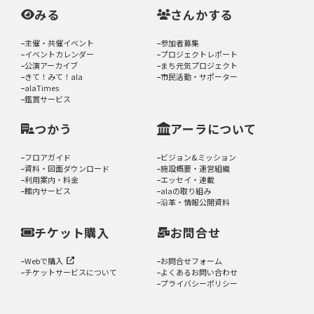
みる
さんかする
主催・共催イベント
参加者募集
イベントカレンダー
プロジェクトレポート
公演アーカイブ
まち元気プロジェクト
きて！みて！ala
市民活動・サポーター
alaTimes
鑑賞サービス
つかう
アーラについて
フロアガイド
ビジョン&ミッション
資料・図面ダウンロード
施設概要・運営組織
利用案内・料金
エッセイ・連載
館内サービス
alaの取り組み
沿革・情報公開資料
チケット購入
お問合せ
Webで購入
お問合せフォーム
チケットサービスについて
よくあるお問い合わせ
プライバシーポリシー