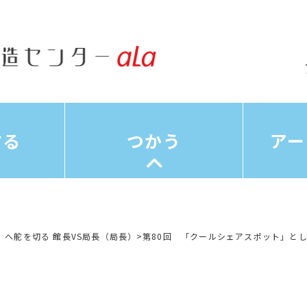
する
つかう
アー
」へ舵を切る 館長VS局長（局長）
>
第80回 「クールシェアスポット」と