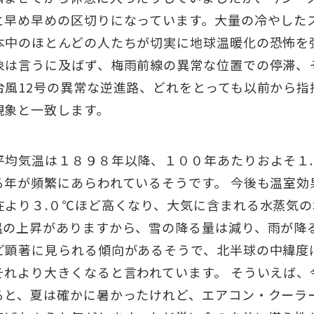
と早め早めの区切りになっています。大量の冷やした
本中のほとんどの人たちが切実に地球温暖化の恐怖を
象は言うに及ばず、梅雨前線の異常な位置での停滞、
台風12号の異常な逆進路、どれをとっても以前から指
現象と一致します。
平均気温は１８９８年以降、１００年あたりおよそ１
る年が頻繁にあらわれているそうです。 今後も温室効
在より３.０℃ほど高くなり、大気に含まれる水蒸気
温の上昇がありますから、雪の降る量は減り、雨が降る
ど顕著に見られる傾向があるそうで、北半球の中緯度
それより大きくなると言われています。 そういえば、
ると、夏は確かに暑かったけれど、エアコン・クーラ