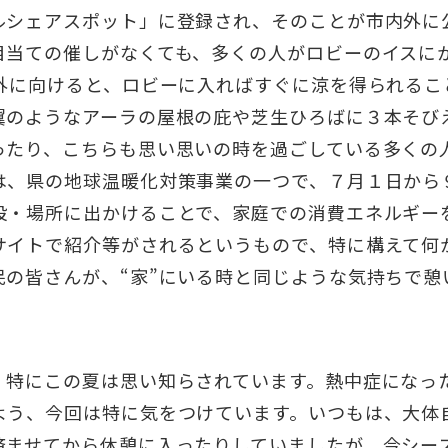
ルシェアスポット」に登録され、そのことが市内外に
目当ての催しがなくても、多くの人がロビーのイスに
を外に向けると、ロビーに入ればすぐに涼を得られるこ
翼のようなアーラの屋根の庇や芝生ひろばに３本そび
ったり、こちらも思い思いの時を過ごしている多くの人
は、県の地球温暖化対策事業の一つで、７月１日から
設・場所に出かけることで、家庭での消費エネルギー
サイトで紹介等がされるというもので、特に構えて何
民の皆さんが、“家”にいる時と同じような気持ちで憩
、特にこの夏は思い知らされています。熱中症になっ
よう、今回は特に気をつけています。いつもは、大体
済ませてから休憩に入ったりしていましたが、今シー