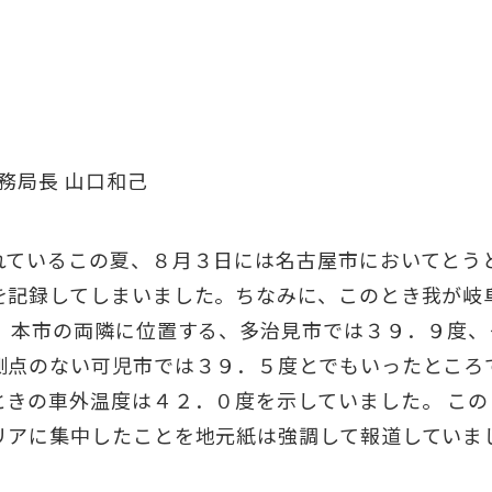
務局長 山口和己
れているこの夏、８月３日には名古屋市においてとう
を記録してしまいました。ちなみに、このとき我が岐
に、本市の両隣に位置する、多治見市では３９．９度
測点のない可児市では３９．５度とでもいったところ
ときの車外温度は４２．０度を示していました。 こ
リアに集中したことを地元紙は強調して報道していま