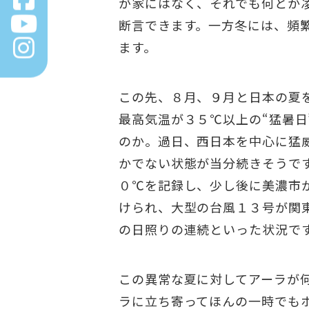
が家にはなく、それでも何とか
断言できます。一方冬には、頻
ます。
この先、８月、９月と日本の夏
最高気温が３５℃以上の“猛暑
のか。過日、西日本を中心に猛
かでない状態が当分続きそうで
０℃を記録し、少し後に美濃市
けられ、大型の台風１３号が関
の日照りの連続といった状況で
この異常な夏に対してアーラが
ラに立ち寄ってほんの一時でも