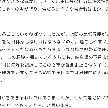
凌げたような気がします。ただ単に今の自分に堪え性
繁に多くの雪が降り、雪だるま作りや雪合戦は１シー
を過ごしていかねばなりませんが、夜間の最低温度が２
日”を何日体感しなければならないのか。過ごしやすい
威をふるった豪雨をもたらすような台風や熱帯低気圧
す。 この原稿を書いているうちにも、岐阜県の下呂市
が同じ気温を記録してこの２市が観測史上２位タイ（
東地方をかすめてその影響で東日本では局地的に大雨
す。
何かをできるわけではありませんが、せめて暑さにい
ホッとしてもらえたら、と思います。