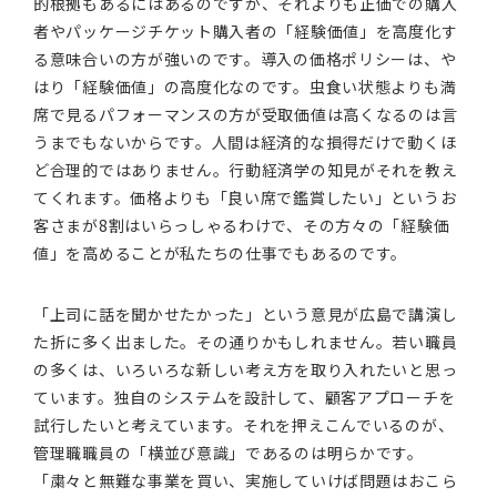
的根拠もあるにはあるのですが、それよりも正価での購入
者やパッケージチケット購入者の「経験価値」を高度化す
る意味合いの方が強いのです。導入の価格ポリシーは、や
はり「経験価値」の高度化なのです。虫食い状態よりも満
席で見るパフォーマンスの方が受取価値は高くなるのは言
うまでもないからです。人間は経済的な損得だけで動くほ
ど合理的ではありません。行動経済学の知見がそれを教え
てくれます。価格よりも「良い席で鑑賞したい」というお
客さまが8割はいらっしゃるわけで、その方々の「経験価
値」を高めることが私たちの仕事でもあるのです。
「上司に話を聞かせたかった」という意見が広島で講演し
た折に多く出ました。その通りかもしれません。若い職員
の多くは、いろいろな新しい考え方を取り入れたいと思っ
ています。独自のシステムを設計して、顧客アプローチを
試行したいと考えています。それを押えこんでいるのが、
管理職職員の「横並び意識」であるのは明らかです。
「粛々と無難な事業を買い、実施していけば問題はおこら