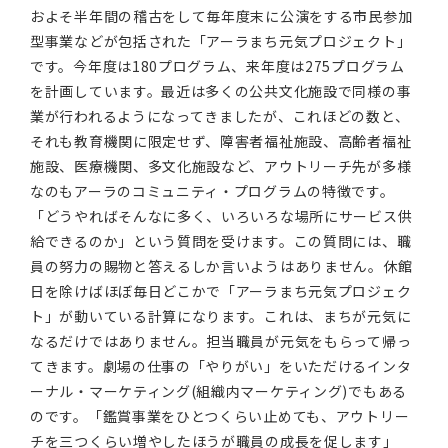
およそ半年間の稽古をして毎年度末に公演をする市民参加
型事業などが包括された「アーラまち元気プロジェクト」
です。今年度は180プログラム、来年度は275プログラム
を計画しています。最近は多くの公共文化施設で同様の事
業が行われるようになってきましたが、これほどの数と、
それも教育機関に限定せず、障害者福祉施設、高齢者福祉
施設、医療機関、多文化施設など、アウトリーチ先が多様
なのもアーラのコミュニティ・プログラムの特徴です。
「どうやればそんなに多く、いろいろな場所にサービス供
給できるのか」という質問を受けます。この質問には、職
員の努力の賜物と答えるしか言いようはありません。休館
日を除けばほぼ毎日どこかで「アーラまち元気プロジェク
ト」が動いている計算になります。これは、まちが元気に
なるだけではありません。担当職員が元気をもらって帰っ
てきます。劇場の仕事の「やりがい」をいただけるインタ
ーナル・マーケティング(組織内マーケティング)でもある
のです。「鑑賞事業をひとつくらい止めても、アウトリー
チを三つくらい増やしたほうが職員の成長を促します」