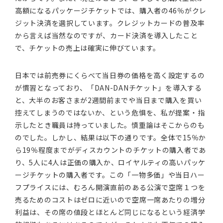
高額になるパッケージチケットでは、購入者の46％がクレ
ジット決済を選択しています。クレジットカードの普及率
から言えば当然なのですが、カード決済を導入したこと
で、チケットの売上は確実に伸びています。
日本では前売券にくらべて当日券の価格を高く設定するの
が慣習となっており、「DAN-DANチケット」を導入する
と、大半のお客さまが2週間前までや当日まで購入を買い
控えてしまうのではないか、という危惧を、私が提案・指
示したとき職員は持っていました。慎重論はそこからのも
のでした。しかし、結果は以下の通りです。全体で15％か
ら19％程度までがディスカウントのチケットの購入者であ
り、5人に4人は正価の購入か、ロイヤルティの高いパッケ
ージチケットの購入者です。この「一物多価」や当日ハー
フプライスには、むろん開演直前のある公演で空席１つを
売るためのコストはゼロに近いので空席一席あたりの増分
利益は、その席の値段とほとんど同じになるという経済学