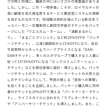
グの時と同様に、職員の中にはいささかの慎重論がありま
した。しかし、この「一物多価」こそが、ロイヤルティの
高い顧客を拡大再生産するサービス業経営システムの根幹
を為すものなのです。地域拠点契約を結んでいる新日本フ
ィルハーモニー交響楽団と劇団文学座のチケットをパッケ
ージにした「ウエルカム・ホーム」、「演劇まるかじ
り」、「まるごとクリシック」など約20％OFFの「パッケ
ージチケット」、公演2週間前から15％OFFになり、当日
午前零時からネット上でハーフプライスとなる「DAN-
DANチケット」、多くの人がグループで購入すると人数に
従って10?30％OFFになる「ビックコミュニケーション・
チケット」などを就任直後に設計・導入しました。パッケ
ージチケットのチラシは、スーパーマーケットの大売り出
しのチラシのようにして、市民の感じる「芸術への障壁」
を低くすることを企図しました。パッケージ購入時に同伴
者のチケットも20％OFFで買える「パートナーズ・チケッ
ト」、ライフスタイルに合わせた「ラブレターチケット」
や「アニバーサリーチケット」も導入しました。また、こ