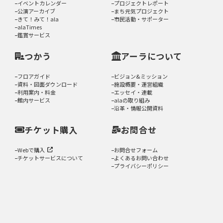
イベントカレンダー
プロジェクトレポート
公演アーカイブ
まち元気プロジェクト
きて！みて！ala
市民活動・サポーター
alaTimes
鑑賞サービス
つかう
アーラについて
フロアガイド
ビジョン&ミッション
資料・図面ダウンロード
施設概要・運営組織
利用案内・料金
エッセイ・連載
館内サービス
alaの取り組み
沿革・情報公開資料
チケット購入
お問合せ
Webで購入
お問合せフォーム
チケットサービスについて
よくあるお問い合わせ
プライバシーポリシー