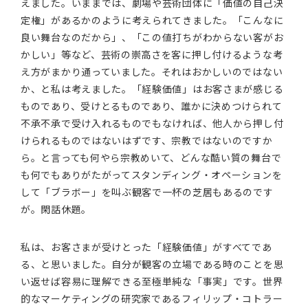
えました。いままでは、劇場や芸術団体に「価値の自己決
定権」があるかのように考えられてきました。「こんなに
良い舞台なのだから」、「この値打ちがわからない客がお
かしい」等など、芸術の崇高さを客に押し付けるような考
え方がまかり通っていました。それはおかしいのではない
か、と私は考えました。「経験価値」はお客さまが感じる
ものであり、受けとるものであり、誰かに決めつけられて
不承不承で受け入れるものでもなければ、他人から押し付
けられるものではないはずです、宗教ではないのですか
ら。と言っても何やら宗教めいて、どんな酷い質の舞台で
も何でもありがたがってスタンディング・オペーションを
して「ブラボー」を叫ぶ観客で一杯の芝居もあるのです
が。閑話休題。
私は、お客さまが受けとった「経験価値」がすべてであ
る、と思いました。自分が観客の立場である時のことを思
い返せば容易に理解できる至極単純な「事実」です。世界
的なマーケティングの研究家であるフィリップ・コトラー