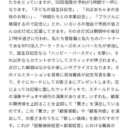
たちをとっていますが、50回程度の予約が1時間で一杯に
なります。「子どもの誕生日記念」、「おばあちゃまの全
快のお祝い」、「仲間たちとの卒業記念」、「ブラジルに
帰国するので記念に」とか、いろいろの理由で市民の皆さ
んは点灯式に応募してきます。その点灯式は期間中の毎日
17時半過ぎに行われ、私たち管理職と私たちのパートナー
であるNPO法人アーラ・クルーズのメンバーたちが参加し
て、誕生日記念なら「ハッピー・バースディ」を歌い、そ
れ以外ならカウントダウンしてスウィッチが押されます。
点灯した瞬間はなかなか楽しいサプライズとなります。そ
のイルミネーションを背景に担当職員が記念写真を撮っ
て、すぐにカードにしてお客さまにプレゼントします。日
によっては広場に面したウッドデッキで、スチールドラム
の演奏やデュオや胡弓の演奏があります。いずれも、顧客
の期待値を上回ることを企図して「驚き」を演出している
のです。この「驚き」が「顧客感動」や「顧客共感」を演
出して、お客さまのうちに「新しい価値」を創りだすので
す。これが「経験価値経営＝創客経営」における職員の