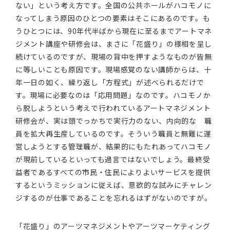
ない」という考え方です。全国の公共ホールがハコモノに
なってしまう原因のひとつの要素はそこにあるのです。も
うひとつには、90年代半ばから現在に至るまでアートマネ
ジメント講座や研修会は、まさに「花盛り」の様相を呈し
続けているのですが、現場の背中を押すようなものが皆無
に等しいことも原因です。現場感覚のない講師からは、十
年一日の如く、繰り返し「方程式」が述べられるだけで
す。現場に必要なのは「応用問題」なのです。ハコモノか
ら脱しようという考えで行われているアートマネジメント
研修会が、実は頭でっかちで実行力のない、内向的な 職
員を拡大再生産しているのです。そういう職員と無難に運
営しようとする管理職が、結果的にもたれあってハコモノ
が現前しているといっても過言ではないでしょう。最終受
益者であるすべての市民・住民によりよいサービスを提供
するというミッションに従えば、意欲的な試みにチャレン
ジするのが仕事であることを忘れるはずがないのですが。
「花盛り」のアーツマネジメントやアーツマーケティング