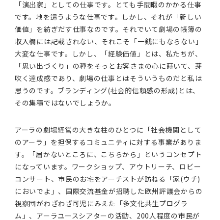
「演出家」としての仕事です。とても手間暇のかかる仕事
です。地を這うような仕事です。しかし、それが「新しい
価値」を紡ぎだす仕事なのです。それでいて劇場の帳簿の
収入欄には記載されない、それこそ「一銭にもならない」
大変な仕事です。しかし、「経験価値」とは、私たちが、
「思い出づくり」の種をそっとお客さまの心に蒔いて、芽
吹く達成感であり、劇場の仕事とはそういうものだと私は
思うのです。ブランディング(社会的信頼感の形成)とは、
その集積ではないでしょうか。
アーラの劇場経営の大きな柱のひとつに「社会機関として
のアーラ」を担保するコミュニティに対する事業がありま
す。「届かないところに、こちらから」というコンセプト
になっています。ワークショップ、アウトリーチ、ロビー
コンサート、市民のお宅をアーチストが訪ねる「家(ウチ)
においでよ」、国際交流基金が招聘した欧州評議会からの
視察団がわざわざ可児にみえた「多文化共生プログラ
ム」、アーラユースシアターの活動、200人程度の市民が