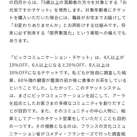
の四月からは、75歳以上の高齢者の方々を対象とする「お
元気ですかチケット」を発売します。対象年齢者にチケッ
トを購入いただいた場合には、職員がお宅までお届けして
「お変わりありませんか」とお声掛けする仕組みです。将
来に必ず到来する「限界集落化」という事態への備えでも
あります。
「ビックコミュニケーション・チケット」は、4人以上が
10％OFF、6人以上になると20％OFF、8人以上は
30％OFFになるチケットです。私どもが独自に調査した結
果、60％強の観客が鑑賞の前か後に食事かお茶をしている
ということでした。したがって、このチケットシステム
は、まさにビックコミュニケーションを起こして、アーラ
を起点としたお客さまの多様なコミュニティを創りだすこ
とが目的です。また、そのコミュニティの中心人物に、結
果としてアーラのチケット営業をしていただくことも目的
の一つです。その根拠となるのは、フランスの文化コミュ
ニケーション省がコメディ・フランセーズで行った調査結