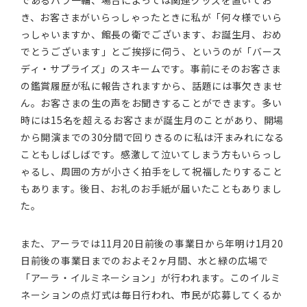
であるバラ一輪、場合によっては関連グッズを置いてお
き、お客さまがいらっしゃったときに私が「何々様でいら
っしゃいますか、館長の衛でございます、お誕生月、おめ
でとうございます」とご挨拶に伺う、というのが「バース
ディ・サプライズ」のスキームです。事前にそのお客さま
の鑑賞履歴が私に報告されますから、話題には事欠きませ
ん。お客さまの生の声をお聞きすることができます。多い
時には15名を超えるお客さまが誕生月のことがあり、開場
から開演までの30分間で回りきるのに私は汗まみれになる
こともしばしばです。感激して泣いてしまう方もいらっし
ゃるし、周囲の方が小さく拍手をして祝福したりすること
もあります。後日、お礼のお手紙が届いたこともありまし
た。
また、アーラでは11月20日前後の事業日から年明け1月20
日前後の事業日までのおよそ2ヶ月間、水と緑の広場で
「アーラ・イルミネーション」が行われます。このイルミ
ネーションの点灯式は毎日行われ、市民が応募してくるか