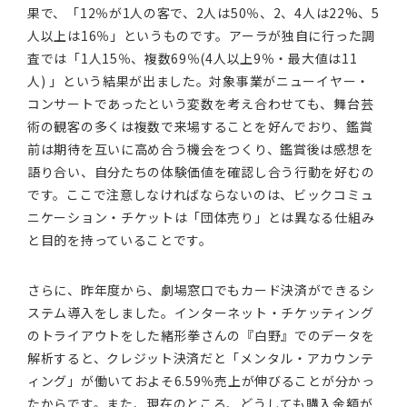
果で、「12％が1人の客で、2人は50％、2、4人は22%、5
人以上は16％」というものです。アーラが独自に行った調
査では「1人15％、複数69％(4人以上9％・最大値は11
人) 」という結果が出ました。対象事業がニューイヤー・
コンサートであったという変数を考え合わせても、舞台芸
術の観客の多くは複数で来場することを好んでおり、鑑賞
前は期待を互いに高め合う機会をつくり、鑑賞後は感想を
語り合い、自分たちの体験価値を確認し合う行動を好むの
です。ここで注意しなければならないのは、ビックコミュ
ニケーション・チケットは「団体売り」とは異なる仕組み
と目的を持っていることです。
さらに、昨年度から、劇場窓口でもカード決済ができるシ
ステム導入をしました。インターネット・チケッティング
のトライアウトをした緒形拳さんの『白野』でのデータを
解析すると、クレジット決済だと「メンタル・アカウンテ
ィング」が働いておよそ6.59％売上が伸びることが分かっ
たからです。また、現在のところ、どうしても購入金額が