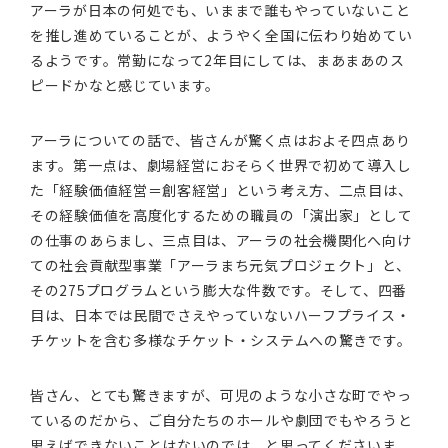
アーラが日本の何処でも、いままで誰もやっていないこと
を推し進めていることが、ようやく全国に伝わり始めてい
るようです。常勤になって2年目にしては、まあまあのス
ピードかなと感じています。
アーラについての話で、皆さんが驚く点はおよそ四点あり
ます。第一点は、劇場経営におそらく世界で初めて導入し
た「経験価値経営＝創客経営」という考え方、二点目は、
その経験価値を高度化するための職員の「演出家」として
の仕事のあらまし、三点目は、アーラの社会機関化へ向け
ての社会貢献型事業「アーラまち元気プロジェクト」と、
その275プログラムという膨大な件数です。そして、四番
目は、日本では民間でさえやっていないハーフプライス・
チケットを含む多様なチケット・システムへの驚きです。
皆さん、とても驚きますが、可児のような小さな町でやっ
ているのだから、ご自分たちのホールや劇団でもやろうと
思えばできないことはないのでは、と思ってくださいま