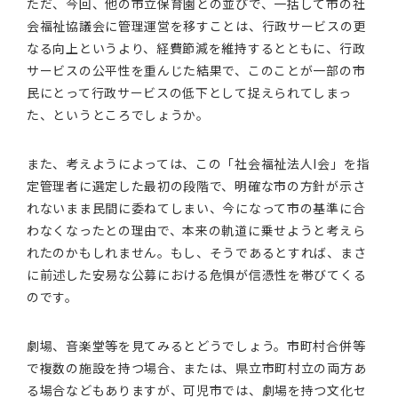
ただ、今回、他の市立保育園との並びで、一括して市の社
会福祉協議会に管理運営を移すことは、行政サービスの更
なる向上というより、経費節減を維持するとともに、行政
サービスの公平性を重んじた結果で、このことが一部の市
民にとって行政サービスの低下として捉えられてしまっ
た、というところでしょうか。
また、考えようによっては、この「社会福祉法人I会」を指
定管理者に選定した最初の段階で、明確な市の方針が示さ
れないまま民間に委ねてしまい、今になって市の基準に合
わなくなったとの理由で、本来の軌道に乗せようと考えら
れたのかもしれません。もし、そうであるとすれば、まさ
に前述した安易な公募における危惧が信憑性を帯びてくる
のです。
劇場、音楽堂等を見てみるとどうでしょう。市町村合併等
で複数の施設を持つ場合、または、県立市町村立の両方あ
る場合などもありますが、可児市では、劇場を持つ文化セ