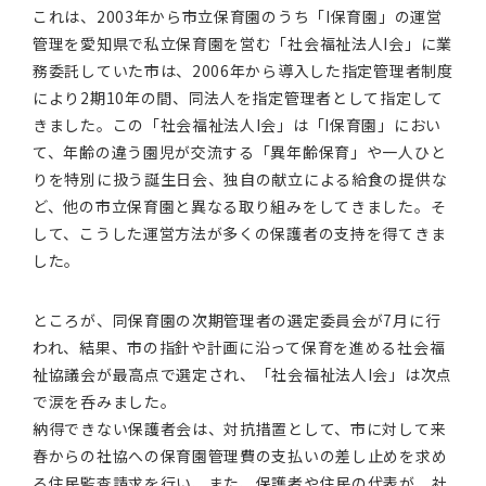
これは、2003年から市立保育園のうち「I保育園」の運営
管理を愛知県で私立保育園を営む「社会福祉法人I会」に業
務委託していた市は、2006年から導入した指定管理者制度
により2期10年の間、同法人を指定管理者として指定して
きました。この「社会福祉法人I会」は「I保育園」におい
て、年齢の違う園児が交流する「異年齢保育」や一人ひと
りを特別に扱う誕生日会、独自の献立による給食の提供な
ど、他の市立保育園と異なる取り組みをしてきました。そ
して、こうした運営方法が多くの保護者の支持を得てきま
した。
ところが、同保育園の次期管理者の選定委員会が7月に行
われ、結果、市の指針や計画に沿って保育を進める社会福
祉協議会が最高点で選定され、「社会福祉法人I会」は次点
で涙を呑みました。
納得できない保護者会は、対抗措置として、市に対して来
春からの社協への保育園管理費の支払いの差し止めを求め
る住民監査請求を行い、また、保護者や住民の代表が、社