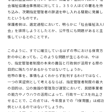
会福祉協議会事務局に対して１，３５０人ほどの署名を持
ち込み、次期指定管理者の辞退を申し入れる騒動に発展し
たというものです。
保護者側は、選定過程において、明らかに「社会福祉法人I
会」を排除しようとしたとか、公平性にも問題があると主
張しているとのことです。
このように、すでに確立しているはずの市における保育方
針の中にあっても、このような問題が生じるのは、やは
り、指定管理者制度の本来の趣旨と行政側が活用する際の
目的に隔たりがあるからではないでしょうか。
他市の事を、事情もよくわからず批判するわけではなく、
一つの実証例として考えるならば、指定管理者制度の最大
の目的は、公の施設の管理及び運営において、民間事業者
の能力やノウハウの活用によって、行政サービスを向上さ
せることで、この点では、今年度までの「I保育園」は成功
例といえるのではないでしょうか。