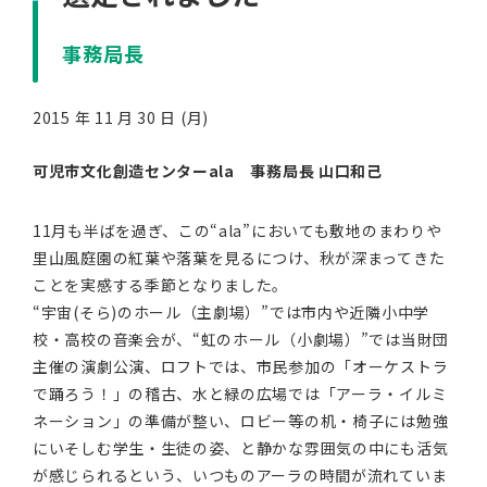
事務局長
2015 年 11 月 30 日 (月)
可児市文化創造センターala 事務局長 山口和己
11月も半ばを過ぎ、この“ala”においても敷地のまわりや
里山風庭園の紅葉や落葉を見るにつけ、秋が深まってきた
ことを実感する季節となりました。
“宇宙(そら)のホール（主劇場）”では市内や近隣小中学
校・高校の音楽会が、“虹のホール（小劇場）”では当財団
主催の演劇公演、ロフトでは、市民参加の「オーケストラ
で踊ろう！」の稽古、水と緑の広場では「アーラ・イルミ
ネーション」の準備が整い、ロビー等の机・椅子には勉強
にいそしむ学生・生徒の姿、と静かな雰囲気の中にも活気
が感じられるという、いつものアーラの時間が流れていま