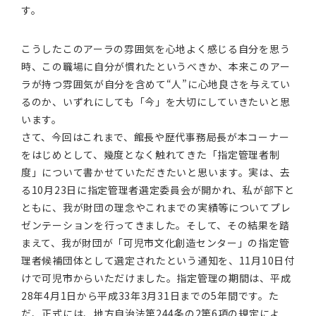
す。
こうしたこのアーラの雰囲気を心地よく感じる自分を思う
時、この職場に自分が慣れたというべきか、本来このアー
ラが持つ雰囲気が自分を含めて“人”に心地良さを与えてい
るのか、いずれにしても「今」を大切にしていきたいと思
います。
さて、今回はこれまで、館長や歴代事務局長が本コーナー
をはじめとして、幾度となく触れてきた「指定管理者制
度」について書かせていただきたいと思います。実は、去
る10月23日に指定管理者選定委員会が開かれ、私が部下と
ともに、我が財団の理念やこれまでの実績等についてプレ
ゼンテーションを行ってきました。そして、その結果を踏
まえて、我が財団が「可児市文化創造センター」の指定管
理者候補団体として選定されたという通知を、11月10日付
けで可児市からいただけました。指定管理の期間は、平成
28年4月1日から平成33年3月31日までの5年間です。た
だ、正式には、地方自治法第244条の2第6項の規定によ