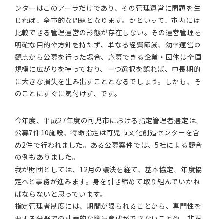
ンターはこのアーラだけであり、その管理運営に問題を生
じれば、全市的な問題となります。かといって、市内には
比較できる管理運営の形態が存在しない。その運営管理を
明確な目的や方針を持たず、単なる経費節減、効率運営の
観点から公募を行った場合、応募できる企業・団体は全国
規模に広がりを持っており、一つ選択を誤れば、中長期的
に大きな損失を生み出すこととなるでしょう。しかも、そ
のことにすぐに気付けず、です。
今年度、平成27年度の可児市における指定管理者選定は、
公募7件10施設、特命指定は可児市文化創造センターを含
め2件で行われました。ある公募案件では、5社による競合
の例もありました。
我が財団としては、12月の議決を経て、基本協定、年度協
定へと事務が進みます。身を引き締めて取り組んでいかね
ばならないと思っています。
指定管理者制度には、期間が限られることから、専門性を
要する分野での計画的な職員育成ができないことや、非正