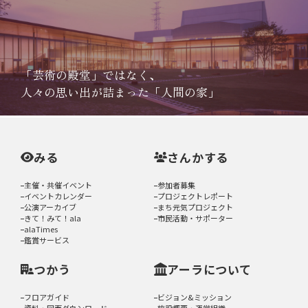
「芸術の殿堂」ではなく、
人々の思い出が詰まった「人間の家」
みる
さんかする
主催・共催イベント
参加者募集
イベントカレンダー
プロジェクトレポート
公演アーカイブ
まち元気プロジェクト
きて！みて！ala
市民活動・サポーター
alaTimes
鑑賞サービス
つかう
アーラについて
フロアガイド
ビジョン&ミッション