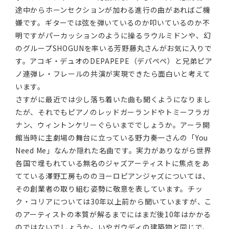
途中からホーンセクションが加わる進行の曲があればご機
嫌です。ギターでは弦を弾いているのか叩いているのか不
明ですがパーカッションのように操るラウルミドンや、幻
のグループSHOGUNを率いる芳野藤丸さんがお気に入りで
す。アコギ・デュオのDEPAPEPE（デパペペ）と兄弟ピア
ノ連弾レ・フレールの共演が実現できたら面白いと考えて
います。
さすがに最近では少し落ち着いた曲も聞くようになりまし
たが、それでもピアノのレッドガーランドやトミーフラガ
ナン、ウィントンケリーぐらいまででしょうか。アーラ開
館当時に主劇場の舞台に立っている野力奏一さんの「You
Need Me」なんか隠れた名曲です。実力がありながら世界
各国で埋もれている無名のジャズアーティストに焦点をあ
てている澤野工房もののヨーロピアンジャズについては、
その創業者の取り組む姿勢に敬意を表しています。チッ
ク・コリアについては30年以上前から聞いていますが、こ
のアーティストの本質が解るまでにはまだ後10年はかかる
のではないでしょうか。いやガウディの建築物と同じで、