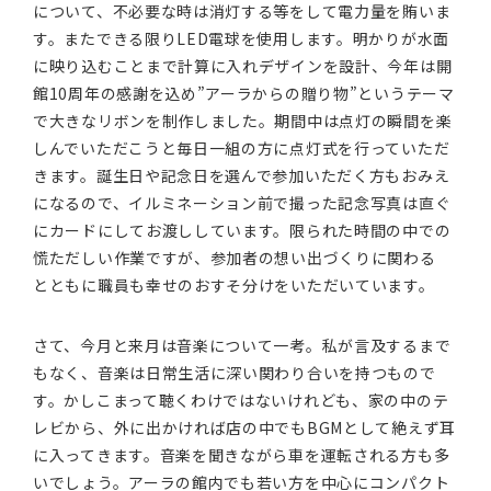
について、不必要な時は消灯する等をして電力量を賄いま
す。またできる限りLED電球を使用します。明かりが水面
に映り込むことまで計算に入れデザインを設計、今年は開
館10周年の感謝を込め”アーラからの贈り物”というテーマ
で大きなリボンを制作しました。期間中は点灯の瞬間を楽
しんでいただこうと毎日一組の方に点灯式を行っていただ
きます。誕生日や記念日を選んで参加いただく方もおみえ
になるので、イルミネーション前で撮った記念写真は直ぐ
にカードにしてお渡ししています。限られた時間の中での
慌ただしい作業ですが、参加者の想い出づくりに関わる
とともに職員も幸せのおすそ分けをいただいています。
さて、今月と来月は音楽について一考。私が言及するまで
もなく、音楽は日常生活に深い関わり合いを持つもので
す。かしこまって聴くわけではないけれども、家の中のテ
レビから、外に出かければ店の中でもBGMとして絶えず耳
に入ってきます。音楽を聞きながら車を運転される方も多
いでしょう。アーラの館内でも若い方を中心にコンパクト