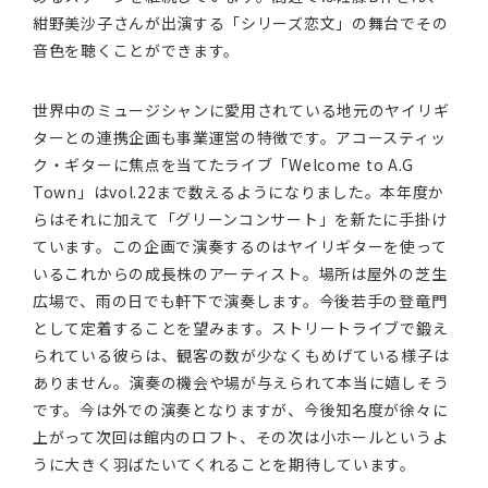
紺野美沙子さんが出演する「シリーズ恋文」の舞台でその
音色を聴くことができます。
世界中のミュージシャンに愛用されている地元のヤイリギ
ターとの連携企画も事業運営の特徴です。アコースティッ
ク・ギターに焦点を当てたライブ「Welcome to A.G
Town」はvol.22まで数えるようになりました。本年度か
らはそれに加えて「グリーンコンサート」を新たに手掛け
ています。この企画で演奏するのはヤイリギターを使って
いるこれからの成長株のアーティスト。場所は屋外の芝生
広場で、雨の日でも軒下で演奏します。今後若手の登竜門
として定着することを望みます。ストリートライブで鍛え
られている彼らは、観客の数が少なくもめげている様子は
ありません。演奏の機会や場が与えられて本当に嬉しそう
です。今は外での演奏となりますが、今後知名度が徐々に
上がって次回は館内のロフト、その次は小ホールというよ
うに大きく羽ばたいてくれることを期待しています。