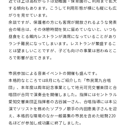
近では上は高校から下は幼稚園・保育園のご利用まで拡大
する傾向もあります。こうして利用形態が横にも縦にも広
がりを見せています。
余談ですが、保護者の方にも客席が開放されるような発表
会の場合は、その休憩時間を気に留めていないと、いつも
昼食をとる館内レストランが満席になっていることがあり
ランチ難民になってしまいます。レストランが繁盛するこ
とは望ましいことですが、子ども向けの事業は思わぬとこ
ろで影響が出てきます。
市民参加による音楽イベントの開催も盛んです。
本格的なところでは8月にもご紹介した「市民第九合唱
団」、本年度は周年記念事業として地元可児交響楽団と合
唱団が合同で演奏会を開催しました。指揮にはセントラル
愛知交響楽団正指揮者の古谷誠一さん、合唱指導には本公
演でソリストを務めたソプラノ歌手の内田恵美子さんを迎
え、本格的な環境のなか一般募集の市民を含めた総勢220
名ほどが参加し成功裏に終了しました。