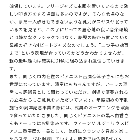
確保しています。フリージャズに主眼を置いているので激
しい叩き方をする場面も多いのですが、そんな会場のな
か、まだ一人歩きもできないような乳児がスヤスヤ眠って
いるのを見ると、この子にとっての居心地の良い音楽環境
とは静かなクラシックではなく、胎児の時から聞いていた
母親の好きな4ビートジャズなのでしょう。”三つ子の魂百
まで”という表現が合っているかどうかわかりませんが、
親の趣味趣向は確実にDNAに組み込まれ遺伝していきま
す。
また、同じく市内在住のピアニスト吉鷹奈津子さんにもお
世話になっています。演奏はもちろんですが、アーラの運
営にも評議員として関わっていただき、劇場で演奏される
お立場からもご意見をいただいています。年度初めの市制
施行30周年記念事業の際には、式典のオープニングを演奏
で飾っていただきました。同じくピアニストの黒木由香さ
んもアーラではお馴染みです。ウィーンＶ.ルジェリウスピ
アノ三重奏団の一員として、気軽にクラシック音楽を楽し
めるステージを継続しています。間近では佐藤B作さん、