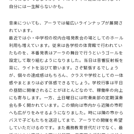
自分には一生解らないかも。
音楽についても、アーラでは幅広いラインナップが展開さ
れています。
最近では小・中学校の校内合唱発表会の場としてのホール
利用も増えています。従来は各学校の体育館で行われてい
たものを、本番発表はアーラの舞台で行うというゴールを
設定して取り組むようになりました。当日は音響反射板を
背に、ライトを浴びて歌います。さぞ緊張するでしょう
が、個々の達成感はもちろん、クラスや学校としての一体
感やまとまりは必ず体感できるでしょう。学校行事は平日
の昼間に開催されることがほとんどなので、稼働率の向上
にも寄与します。一方、土日曜日には吹奏楽部の定期演奏
会も多く開かれています。この傾向は市内から近隣の市町
へも広がりをみせるようになりました。時には隣の市から
バスで子どもたちを送迎してまで、アーラでの開催を希望
していただけるのです。また義務教育世代だけでなく、最