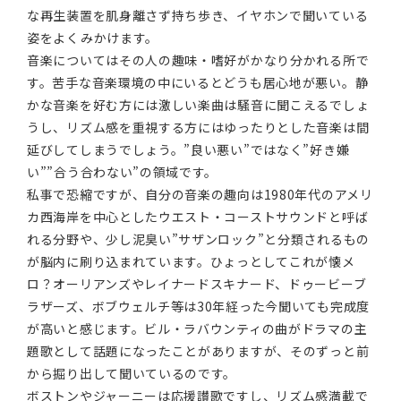
な再生装置を肌身離さず持ち歩き、イヤホンで聞いている
姿をよくみかけます。
音楽についてはその人の趣味・嗜好がかなり分かれる所で
す。苦手な音楽環境の中にいるとどうも居心地が悪い。静
かな音楽を好む方には激しい楽曲は騒音に聞こえるでしょ
うし、リズム感を重視する方にはゆったりとした音楽は間
延びしてしまうでしょう。”良い悪い”ではなく”好き嫌
い””合う合わない”の領域です。
私事で恐縮ですが、自分の音楽の趣向は1980年代のアメリ
カ西海岸を中心としたウエスト・コーストサウンドと呼ば
れる分野や、少し泥臭い”サザンロック”と分類されるもの
が脳内に刷り込まれています。ひょっとしてこれが懐メ
ロ？オーリアンズやレイナードスキナード、ドゥービーブ
ラザーズ、ボブウェルチ等は30年経った今聞いても完成度
が高いと感じます。ビル・ラバウンティの曲がドラマの主
題歌として話題になったことがありますが、そのずっと前
から掘り出して聞いているのです。
ボストンやジャーニーは応援讃歌ですし、リズム感満載で