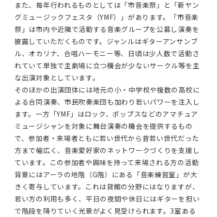
また、毎年行われるものとしては「市音楽祭」と「新ヤン
グミュージックフェスタ（YMF）」があります。「市音楽
祭」は市内や近隣で活動する音楽グループを公募し演奏を
披露していただくものです。ジャンルはギターアンサンブ
ル、オカリナ、合唱ハーモニー等、日頃は少人数で活動さ
れていて単独で主劇場に立つ機会が少ないサークル等を主
な出演対象としています。
そのほかの出演団体には地元の小・中学校や複数の高校に
よる合同演奏、市民吹奏楽団も加わり若いパワーを注入し
ます。一方「YMF」はロック、ポップスなどのアマチュア
ミュージシャンを対象に舞台演奏の機会を提供するもの
で、参加者・来場者ともに若い世代から昔若い世代だった
方まで幅広く、音楽愛好家のネットワークづくりを支援し
ています。この参加者や興味を持って来場される方の活動
背景にはアーラの地階（G階）にある「音楽練習室」が大
きく寄与しています。これは貸館の分野にはなりますが、
若い方の利用も多く、平日の夜間や休日にはギターを担い
で階段を降りていく光景がよく見受けられます。3室ある