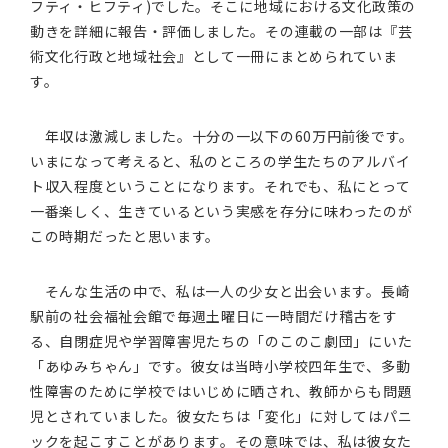
フティ・ヒフティ)でした。そこに地域における文化政策の
動きを詳細に報告・評価しました。その連載の一部は『芸
術文化行政と地域社会』として一冊にまとめられていま
す。
年収は激減しました。十分の一以下の60万円前後です。
いまになって考えると、私のところの学生たちのアルバイ
ト収入程度ということになります。それでも、私にとって
一番楽しく、生きているという実感を存分に味わったのが
この時期だったと思います。
そんな生活の中で、私は一人の少女と出会います。長崎
駅前の社会福祉会館で毎週土曜日に一時間だけ稽古をす
る、自閉症児や学習障害児たちの「のこのこ劇団」にいた
「あゆみちゃん」です。彼女は当時小学校四年生で、多動
性障害のために学校ではいじめに晒され、教師からも問題
児とされていました。彼女たちは「変化」に対してはパニ
ックを起こすことがあります。その意味では、私は彼女た