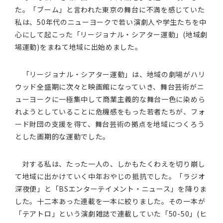
た。「ブーム」と言われた東京の舞台に不満を感じていた
私は、50年代のニューヨークで若い演劇人や学生たちを中
心にして起こった「リージョナル・シアター運動」(地域劇
場運動)をまねて地域に出始めました。
「リージョナル・シアター運動」は、地域の劇場がハリ
ウッド全盛期に次々と映画館になっていき、舞台芸術がニ
ューヨークに一極集中して商業主義的な舞台一色に染めら
れようとしていることに危機感をもった若者たちが、フォ
ード財団の支援を得て、舞台芸術の拠点を地域につくろう
とした画期的な運動でした。
対する私は、たった一人の、しかもたくわえを切り崩し
て地域に出かけていく中年おやじの抵抗でした。「ラジオ
深夜便」と「BSエンターテイメント・ニュース」を降りま
した。十二本あった連載を一本に絞りました。その一本が
「テアトロ」という演劇雑誌で連載していた「50-50」(ヒ