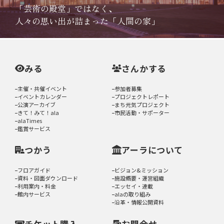
「芸術の殿堂」ではなく、
人々の思い出が詰まった「人間の家」
みる
さんかする
主催・共催イベント
参加者募集
イベントカレンダー
プロジェクトレポート
公演アーカイブ
まち元気プロジェクト
きて！みて！ala
市民活動・サポーター
alaTimes
鑑賞サービス
つかう
アーラについて
フロアガイド
ビジョン&ミッション
資料・図面ダウンロード
施設概要・運営組織
利用案内・料金
エッセイ・連載
館内サービス
alaの取り組み
沿革・情報公開資料
チケット購入
お問合せ