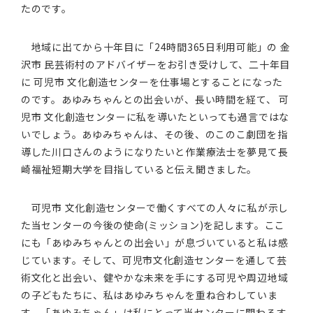
たのです。
地域に出てから十年目に「24時間365日利用可能」の 金
沢市 民芸術村のアドバイザーをお引き受けして、二十年目
に 可児市 文化創造センターを仕事場とすることになった
のです。あゆみちゃんとの出会いが、長い時間を経て、 可
児市 文化創造センターに私を導いたといっても過言ではな
いでしょう。あゆみちゃんは、その後、のこのこ劇団を指
導した川口さんのようになりたいと作業療法士を夢見て長
崎福祉短期大学を目指していると伝え聞きました。
可児市 文化創造センターで働くすべての人々に私が示し
た当センターの今後の使命(ミッション)を記します。ここ
にも「あゆみちゃんとの出会い」が息づいていると私は感
じています。そして、可児市文化創造センターを通して芸
術文化と出会い、健やかな未来を手にする可児や周辺地域
の子どもたちに、私はあゆみちゃんを重ね合わしていま
す。「あゆみちゃん」は私にとって当センターに関わるす