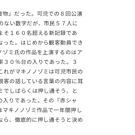
彼物』だった。可児での８回公演
のない数字だが、市民５７人に
よそ１６０名超える新記録であ
なった。はじめから観客動員でき
ノゾミ氏の作品を上演するのはア
率３０％台の入りであった。３
これがマキノノゾミは可児市民の
観客の話している言葉の内容に耳
ミでしばらくは押し通そう、と
の入りであった。その『赤シャ
はマキノノゾミ作品で一年間押し
なら、徹底的に押し通そうと決め