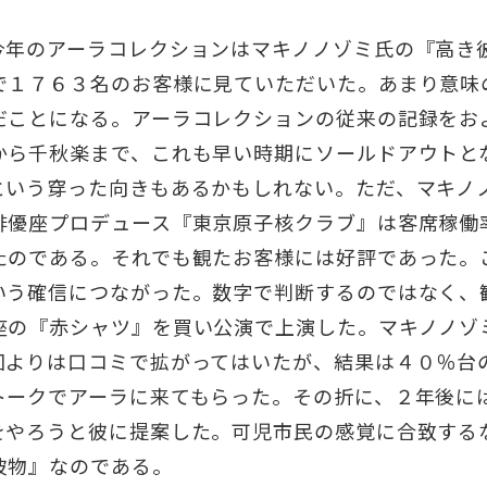
今年のアーラコレクションはマキノノゾミ氏の『高き
で１７６３名のお客様に見ていただいた。あまり意味
だことになる。アーラコレクションの従来の記録をお
から千秋楽まで、これも早い時期にソールドアウトと
という穿った向きもあるかもしれない。ただ、マキノ
俳優座プロデュース『東京原子核クラブ』は客席稼働
たのである。それでも観たお客様には好評であった。
いう確信につながった。数字で判断するのではなく、
座の『赤シャツ』を買い公演で上演した。マキノノゾ
回よりは口コミで拡がってはいたが、結果は４０％台
トークでアーラに来てもらった。その折に、２年後に
をやろうと彼に提案した。可児市民の感覚に合致する
彼物』なのである。