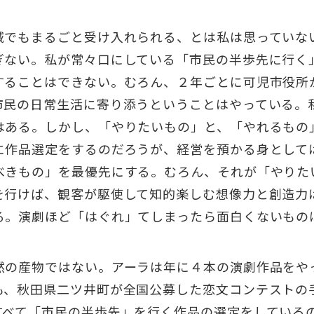
域でもまるごと受け入れられる、とは私は思っていな
ぎない。私が常々口にしている「市民の半歩先に行く
することはできない。むろん、２年ごとに可児市役所
市民の日常生活に寄り添うということはやっている。
はある。しかし、「やりたいもの」と、「やれるもの
に作品選定をするのだろうが、経営を預かる身として
べきもの」を最優先にする。むろん、それが「やりた
を行けば、観客が駆使して知的楽しむ想像力と創造力
る。演劇ほど「はぐれ」てしまったら面白くないもの
然の産物ではない。アーラは年に４本の演劇作品をや
も、秋田県二ツ井町が全国公募した恋文コンテストの
すべて「市民の半歩先」を行く作品の選定をしている