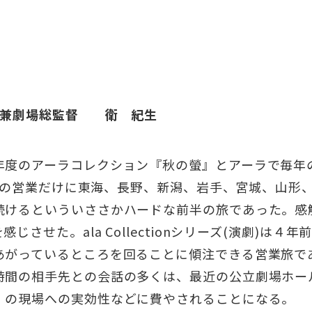
館長兼劇場総監督 衛 紀生
年度のアーラコレクション『秋の螢』とアーラで毎年
るための営業だけに東海、長野、新潟、岩手、宮城、山
続けるといういささかハードな前半の旅であった。感
させた。ala Collectionシリーズ(演劇)は
あがっているところを回ることに傾注できる営業旅で
時間の相手先との会話の多くは、最近の公立劇場ホー
」の現場への実効性などに費やされることになる。