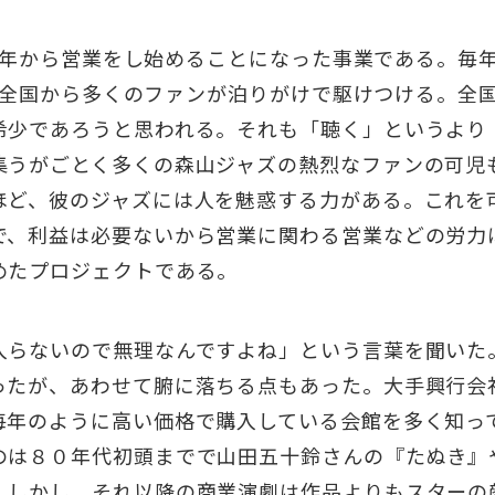
は、今年から営業をし始めることになった事業である。
には、全国から多くのファンが泊りがけで駆けつける。
希少であろうと思われる。それも「聴く」というより
集うがごとく多くの森山ジャズの熱烈なファンの可児
ほど、彼のジャズには人を魅惑する力がある。これを
で、利益は必要ないから営業に関わる営業などの労力
めたプロジェクトである。
入らないので無理なんですよね」という言葉を聞いた
ったが、あわせて腑に落ちる点もあった。大手興行会
毎年のように高い価格で購入している会館を多く知っ
のは８０年代初頭までで山田五十鈴さんの『たぬき』
。しかし、それ以降の商業演劇は作品よりもスターの