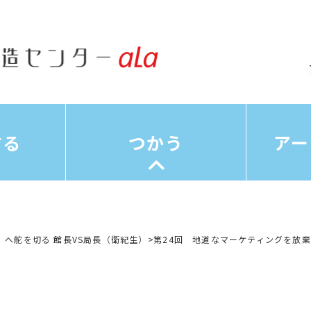
する
つかう
アー
」へ舵を切る 館長VS局長（衛紀生）
>
第24回 地道なマーケティングを放