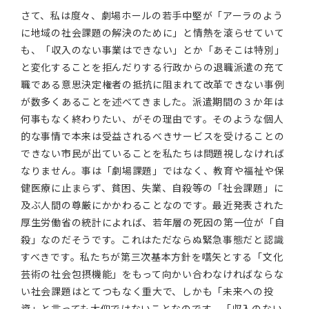
さて、私は度々、劇場ホールの若手中堅が「アーラのよう
に地域の社会課題の解決のために」と情熱を滾らせていて
も、「収入のない事業はできない」とか「あそこは特別」
と変化することを拒んだりする行政からの退職派遣の充て
職である意思決定権者の抵抗に阻まれて改革できない事例
が数多くあることを述べてきました。派遣期間の３か年は
何事もなく終わりたい、がその理由です。そのような個人
的な事情で本来は受益されるべきサービスを受けることの
できない市民が出ていることを私たちは問題視しなければ
なりません。事は「劇場課題」ではなく、教育や福祉や保
健医療に止まらず、貧困、失業、自殺等の「社会課題」に
及ぶ人間の尊厳にかかわることなのです。最近発表された
厚生労働省の統計によれば、若年層の死因の第一位が「自
殺」なのだそうです。これはただならぬ緊急事態だと認識
すべきです。私たちが第三次基本方針を嚆矢とする「文化
芸術の社会包摂機能」をもって向かい合わなければならな
い社会課題はとてつもなく重大で、しかも「未来への投
資」と言っても大仰ではないことなのです。「収入のない