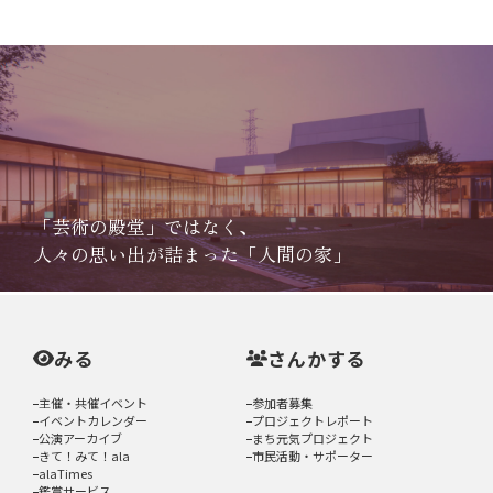
「芸術の殿堂」ではなく、
人々の思い出が詰まった「人間の家」
みる
さんかする
主催・共催イベント
参加者募集
イベントカレンダー
プロジェクトレポート
公演アーカイブ
まち元気プロジェクト
きて！みて！ala
市民活動・サポーター
alaTimes
鑑賞サービス