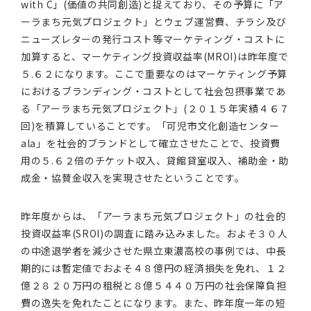
with C」(価値の共同創造)と捉えており、その予算に「ア
ーラまち元気プロジェクト」とウェブ運営費、チラシ及び
ニューズレターの発行コスト等マーケティング・コストに
加算すると、マーケティング投資収益率(MROI)は昨年度で
５.６２になります。ここで重要なのはマーケティング予算
におけるブランディング・コストとして社会包摂事業であ
る「アーラまち元気プロジェクト」(２０１５年実績４６７
回)を積算していることです。「可児市文化創造センター
ala」を社会的ブランドとして確立させたことで、投資費
用の５.６２倍のチケット収入、貸館貸室収入、補助金・助
成金・協賛金収入を実現させたということです。
昨年度からは、「アーラまち元気プロジェクト」の社会的
投資収益率(SROI)の調査に踏み込みました。およそ３０人
の中途退学者を減少させた県立東濃高校の事例では、中長
期的には暫定値でおよそ４８億円の経済損失を免れ、１２
億２８２０万円の租税と８億５４４０万円の社会保障負担
費の逸失を免れたことになります。また、昨年度一年の短