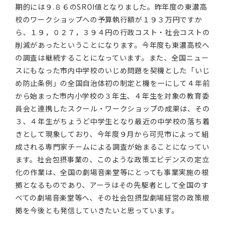
期的には９.８６のSROI値となりました。昨年度の東濃高
校のワークショップへの予算執行額が１９３万円ですか
ら、１９，０２７，３９４円の行政コスト・社会コストの
削減があったということになります。今年度も東濃高校へ
の調査は継続することになっています。また、全国ニュー
スにもなった市内中学校のいじめ問題を契機とした「いじ
め防止条例」の全国自治体初の制定と機を一にして４年前
から始まった市内小学校の３年生、４年生を対象の教育委
員会と連携したスクール・ワークショップの成果は、その
３、４年生がちょうど中学生となり最近の中学校の落ち着
きとして現象しており、今年度９月から可児市によって組
成される専門家チームによる調査が始まることになってい
ます。社会包摂事業の、このような政策エビデンスの定立
化の作業は、全国の劇場音楽堂等にとっても事業実施の根
拠となるものであり、アーラはその先駆者として全国のす
べての劇場音楽堂等へ、その社会包摂型劇場経営の政策根
拠を今後とも発信していきたいと思っています。