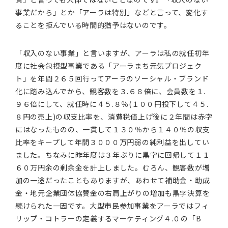
事業だから」とか「アーラは特別」などと言って、変化す
ることを拒んでいる時間的猶予はないのです。
「収入のない事業」と言いますが、アーラは私の就任初年
度に社会包摂型事業である「アーラまち元気プロジェク
ト」を年間２６５回行ってアーラのソーシャル・ブランド
化に踏み込んでから、観客数を３.６８倍に、会員数を１.
９６倍にして、就任時に４５.８％(１００円投下して４５.
８円の売上)の収支比率を、消費税値上げ後に２年間は赤字
にはなったものの、一貫して１３０％から１４０％の収支
比率をキープして年間３０００万円弱の純利益を出してい
ました。ちなみに昨年度は３年ぶりに黒字に回帰して１１
６０万円余の剰余金を計上しました。むろん、観客数が増
加の一途だったこともありますが、あわせて補助金・助成
金・地元企業団体協賛金の右肩上がりの増加も黒字決算を
続けられた一因です。大型市民参加事業をアーラではフィ
リップ・コトラーの定義するマーケティング４.０の「B