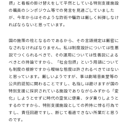
摂」と看板の掛け替えをして平然としている特別支援施設
の職員のシンポジウム等での発言を見過ごしていました
が、今年からはそのような詐術や騙詐は厳しく糾弾しなけ
ればならないと思っています。
国の施策の柱となるのであるから、その言語規定は厳密に
なされなければなりません。私は制度設計については性悪
説でつくられるべきで、その運用については性善説による
べきとの持論ですから、「社会包摂」という用語について
も制度の根幹ですから曖昧な態度は許されるべきではない
と思っています。厳しいようですが、事は劇場音楽堂等の
公共的認知に関わることですし、名指しは避けますが国の
特別支援に採択されている施設でありながらみずから「変
化」しようとせずに時代の空気に便乗、タダ乗りしようと
するのですから、特別支援施設としての矜持に悖る行為で
すし、責任回避ですし、断じて看過できない所業だと思う
のです。