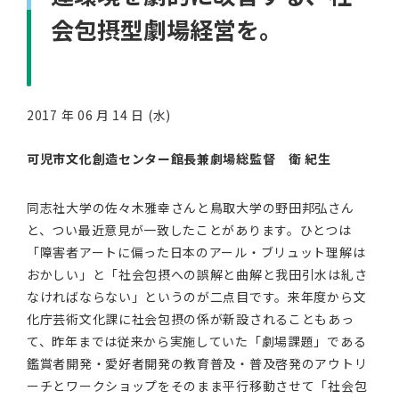
会包摂型劇場経営を。
2017 年 06 月 14 日 (水)
可児市文化創造センター館長兼劇場総監督 衛 紀生
同志社大学の佐々木雅幸さんと鳥取大学の野田邦弘さん
と、つい最近意見が一致したことがあります。ひとつは
「障害者アートに偏った日本のアール・ブリュット理解は
おかしい」と「社会包摂への誤解と曲解と我田引水は糺さ
なければならない」というのが二点目です。来年度から文
化庁芸術文化課に社会包摂の係が新設されることもあっ
て、昨年までは従来から実施していた「劇場課題」である
鑑賞者開発・愛好者開発の教育普及・普及啓発のアウトリ
ーチとワークショップをそのまま平行移動させて「社会包