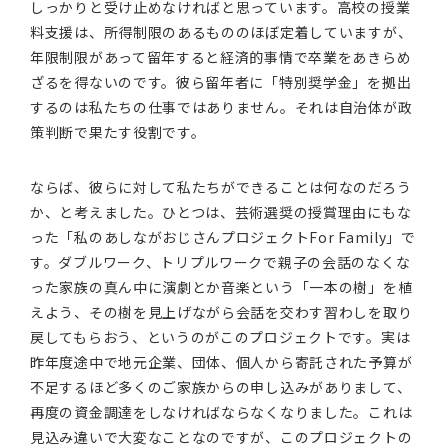
しっかりと受け止めなければと思っています。高校の授業
料支援は、所得制限のあるもののほぼ定着していますが、
年限制限があって留年すると経済的事情で卒業をあきらめ
ざるを得ないのです。彼ら留年者に「特別奨学金」を拠出
するのは私たちの仕事ではありません。それは自治体が政
策判断で果たす役割です。
ならば、彼らに対して私たちができることは何なのだろう
か、と考えました。ひとつは、芸術選奨の授賞理由にもな
った「私のあしながおじさんプロジェクトFor Family」で
す。ダブルワーク、トリプルワークで親子の会話のなくな
った家族の真ん中に演劇とか音楽という「一本の樹」を植
えよう、その樹を見上げながら会話を交わす習わしを取り
戻してもらおう、というのがこのプロジェクトです。実は
昨年度途中で地元企業、団体、個人から寄託された予算が
不足するほど多くのご家族からの申し込みがありまして、
再度の資金調達をしなければならなくなりました。これは
見込み違いで大変なことなのですが、このプロジェクトの