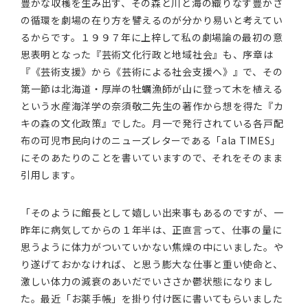
豊かな収穫を生み出す、その森と川と海の織りなす豊かさ
の循環を劇場の在り方を譬えるのが分かり易いと考えてい
るからです。１９９７年に上梓して私の劇場論の最初の意
思表明となった『芸術文化行政と地域社会』も、序章は
『《芸術支援》から《芸術による社会支援へ》』で、その
第一節は北海道・厚岸の牡蠣漁師が山に登って木を植える
という水産海洋学の奈須敬二先生の著作から想を得た『カ
キの森の文化政策』でした。月一で発行されている各戸配
布の可児市民向けのニューズレターである「ala TIMES」
にそのあたりのことを書いていますので、それをそのまま
引用します。
「そのように館長として嬉しい出来事もあるのですが、一
昨年に病気してからの１年半は、正直言って、仕事の量に
思うように体力がついていかない焦燥の中にいました。や
り遂げておかなければ、と思う膨大な仕事と重い使命と、
激しい体力の減衰のあいだでいささか鬱状態になりまし
た。最近「お薬手帳」を掛り付け医に書いてもらいました