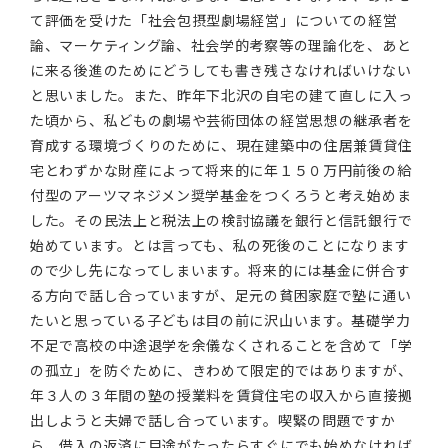
て評価を受けた「社会包摂型劇場経営」についての経営
論、マーケティング論、社会学的考察等の理論化を、あと
に来る後進のためにどうしても書き残さなければいけない
と思いました。また、昨年下北沢の自宅の建て直しに入っ
た頃から、私どもの劇場や芸術団体の経営思想の継承者を
育成する環境づくりのために、現在建築中の住居兼賃貸住
宅とわずかな財産によって将来的に年１５０万円前後の給
付型のアーツマネジメン奨学基金をつくろうと考え始めま
した。その民法上と税法上の検討協議を銀行と信託銀行で
始めています。とは言っても、私の死後のことになります
ので少し先になってしまいます。将来的には基金に併合す
る方向で話し合っていますが、足元の貧困家庭で塾に通い
たいと思っている子どもは目の前に沢山います。基礎学力
不足で高校の中途退学を余儀なくされることを含めて「学
の孤立」を防ぐために、きわめて限定的ではありますが、
年３人の３年間の塾の授業料を賃貸住宅の収入から直接拠
出しようと夫婦で話し合っています。喫緊の問題ですか
ら、借入の返済に目途がたったらすぐにでも始めなければ