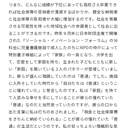
つまり、どんなに成績が下位にあっても高校さえ卒業でき
れば社会保障の受給者が激減するばかりか、健全な納税者
と社会保障の負担者が大幅に増加するのです。社会を発展
させる可能性を持った地域社会への参画者として社会に出
ることができるのです。昨年９月末に日本財団主催で開催
された『ソーシャル・イノベーション・フォーラム』の分
科会に児童養護施設で成人したのちにNPOの仲介によって
特別養子縁組によって「家族」の一員となり、大学を出
て、恋愛をして家庭を持ち、生まれた子どもとともに新し
い「家庭」を築いている２人のパネラーが登壇していまし
た。彼らが盛んに強調していたのは「普通」でした。施設
に入所そしていた時代から「自分たちは《普通》というこ
とに憧れていた」と発言したのです。私は「家庭」を持て
て人並みな幸せを手にしていることが彼らの憧れていた
「普通」なのだと当然思っていたのですが、彼らの口から
出た言葉に私は打ちのめされました。「税金と社会保障費
をきちんと納めていられる」ことが彼らの憧れていた「普
通」の生活だというのです。私の甘っちょろい情緒的な思