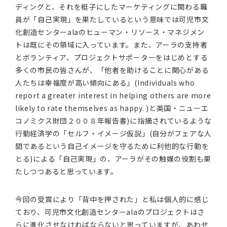
ディングと、それを梃子にしたマーケティングに関わる職
員が「自己実現」を果たしているという意味では可児市文
化創造センターalaのヒューマン・リソース・マネジメン
トは既にその領域に入っています。また、アーラの支持者
とボランティア、プロジェクトサポーターをはじめとする
多くの市民の皆さんが、「他者を助けることに関心がある
人たちは幸福度が高い傾向にある」(Individuals who
report a greater interest in helping others are more
likely to rate themselves as happy. )と英国・ニューエ
コノミクス財団２００８年報告書)に指摘されているような
行動経済学の「セルフ・イメージ仮説」(自分がフェアな人
間であるという自己イメージを守るために利他的な行動を
とる)による「自己実現」の、アーラがその触媒の役割も果
たしつつあると思っています。
今回の受賞により「背中を押された」と私は個人的に感じ
ており、可児市文化創造センターalaのプロジェクトはさ
らに進化させなければならないと思っていますが、あわせ