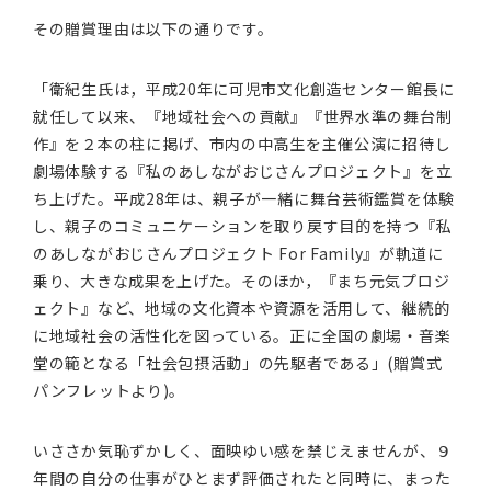
その贈賞理由は以下の通りです。
「衛紀生氏は，平成20年に可児市文化創造センター館長に
就任して以来、『地域社会への貢献』『世界水準の舞台制
作』を２本の柱に掲げ、市内の中高生を主催公演に招待し
劇場体験する『私のあしながおじさんプロジェクト』を立
ち上げた。平成28年は、親子が一緒に舞台芸術鑑賞を体験
し、親子のコミュニケーションを取り戻す目的を持つ『私
のあしながおじさんプロジェクト For Family』が軌道に
乗り、大きな成果を上げた。そのほか，『まち元気プロジ
ェクト』など、地域の文化資本や資源を活用して、継続的
に地域社会の活性化を図っている。正に全国の劇場・音楽
堂の範となる「社会包摂活動」の先駆者である」(贈賞式
パンフレットより)。
いささか気恥ずかしく、面映ゆい感を禁じえませんが、９
年間の自分の仕事がひとまず評価されたと同時に、まった