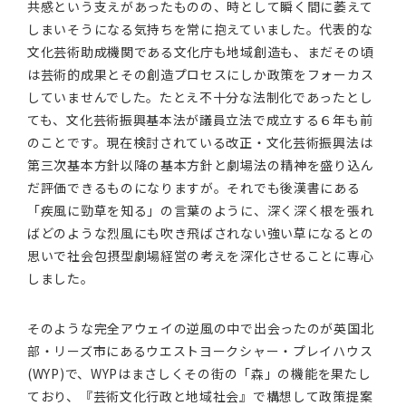
共感という支えがあったものの、時として瞬く間に萎えて
しまいそうになる気持ちを常に抱えていました。代表的な
文化芸術助成機関である文化庁も地域創造も、まだその頃
は芸術的成果とその創造プロセスにしか政策をフォーカス
していませんでした。たとえ不十分な法制化であったとし
ても、文化芸術振興基本法が議員立法で成立する６年も前
のことです。現在検討されている改正・文化芸術振興法は
第三次基本方針以降の基本方針と劇場法の精神を盛り込ん
だ評価できるものになりますが。それでも後漢書にある
「疾風に勁草を知る」の言葉のように、深く深く根を張れ
ばどのような烈風にも吹き飛ばされない強い草になるとの
思いで社会包摂型劇場経営の考えを深化させることに専心
しました。
そのような完全アウェイの逆風の中で出会ったのが英国北
部・リーズ市にあるウエストヨークシャー・プレイハウス
(WYP)で、WYPはまさしくその街の「森」の機能を果たし
ており、『芸術文化行政と地域社会』で構想して政策提案