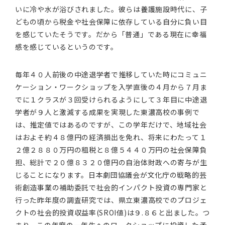
いに冷や水が浴びされました。彼らは養護施設時代に、子
どもの頃から税金や社会保障に依存している自分に負い目
を感じていたそうです。だから「普通」である現在に幸福
感を感じているというのです。
毎年４０人前後の中途退学者で推移していた時にコミュニ
ケーション・ワークショップを入学直後の４月から７月ま
でに１クラスが３回受けられるようにして３年目に中途退
学者が９人と激減する成果を実現した東濃高校の事例で
は、推定値ではあるのですが、この学年だけで、地域社会
はおよそ約４８億円の経済損出を免れ、将来にわたって１
２億２８８０万円の租税と８億５４４０万円の社会保障負
担、総計で２０億８３２０億円の自治体財政への寄与が生
じることになります。日本劇団協議会が文化庁の戦略的芸
術創造事業の補助委託で社会的インパクト投資の専門家と
行った昨年度の調査研究では、県立東濃高校でのプロジェ
クトの社会的投資収益率(SROI値)は９.８６と出ました。つ