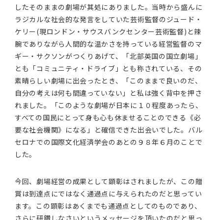
したそのままの劇場が其処にありました。当時から盛んに
ラジカルな社会的な発言をしていた芸術監督のジュード・
ケリー(現ロンドン・サウスバンクセンター芸術監督)と辣
腕でありながら人間的な温かさを持っている経営監督のマ
ギー・サクソンがつくりあげて、「北部英国の国立劇場」
とも「コミュニティ・ドライブ」とも称されている、その
素晴らしい劇場に出会ったとき、「このままで良いのだ、
自分の考えは何も間違っていない」と私は強く背中を押さ
れました。「このような劇場が日本に１０程度あったら、
すべての国民にとって身も心も休ませることのできる《必
要な社会機関》になる」と確信できた出会いでした。バル
セロナでの国際文化経済学会のあとの９８年６月のことで
した。
今回、劇場経営の成果として顕彰はされましたが、この贈
賞は到達点にではなく通過点に与えられたのだと思ってい
ます。この顕彰はあくまでも通過点としてのものであり、
さらに研鑽しなさいというメッセージを頂いたのだと思っ