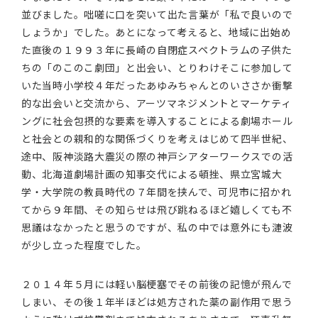
並びました。咄嗟に口を突いて出た言葉が「私で良いので
しょうか」でした。あとになって考えると、地域に出始め
た直後の１９９３年に長崎の自閉症スペクトラムの子供た
ちの「のこのこ劇団」と出会い、とりわけそこに参加して
いた当時小学校４年だったあゆみちゃんとのいささか衝撃
的な出会いと交流から、アーツマネジメントとマーケティ
ングに社会包摂的な要素を導入することによる劇場ホール
と社会との親和的な関係づくりを考えはじめて四半世紀、
途中、阪神淡路大震災の際の神戸シアターワークスでの活
動、北海道劇場計画の知事交代による頓挫、県立宮城大
学・大学院の教員時代の７年間を挟んで、可児市に招かれ
てから９年間、その知らせは飛び跳ねるほど嬉しくても不
思議はなかったと思うのですが、私の中では意外にも漣波
が少し立った程度でした。
２０１４年５月には軽い脳梗塞でその前後の記憶が飛んで
しまい、その後１年半ほどは処方された薬の副作用で思う