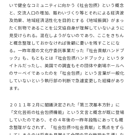
いで健全なコミュニティに向かう《社会包摂》という概念
と、交流人口の増加、賑わいづくり等とそれによる経済波
及効果、地域経済活性化を目的とする《地域振興》がまっ
たく別物であることを公文協自身が理解していないように
見受けられる。混在しようがないのであり、ここをきちん
と概念整理しておかなければ後顧に憂いを残すことにな
る。一昨年度の文化庁委託事業だった『社会貢献ハンドブ
ック』も、もともとは『社会包摂ハンドブック』というタ
イトルだったし、英国での調査もその団体や劇場ホールへ
のサーベイであったのを「社会包摂」という言葉が一般化
していないという執行部の判断で急遽変更した経緯があり
ます。
２０１１年２月に閣議決定された「第三次基本方針」に
「文化芸術の社会包摂機能」という文言と概念が既に登場
していたのであり、その４年後の一昨年段階にあっても概
念整理がなされず、「社会包摂⇒社会貢献」と焦点をずら
してしまうのは将来を見据えて全国の文化施設を主導しな