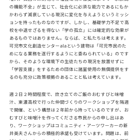
の機能不全」が生じて、社会化に必須な能力であるにもか
かわらず減衰している現況に変化を与えようというミッシ
ョンを持ったものなのですが、しかし、基礎学力不足で高
校を中退せざるを得ない「学の孤立」には確定的な効果が
あるものではありません。ならば、と私たちは考えます。
可児市文化創造センターalaという建物は「可児市民のた
めになる業務を遂行するようにと委ねられている」のです
から、そのような環境下の生徒たちの現況を放置せずに
「学習支援」をするための団体に諸室使用の無償提供をす
るのも充分に政策根拠のあることと私は考えています。
週２日２時間程度で、炊き立てのご飯のおむすびと味噌
汁、東濃高校で行った仲間づくりのワークショップを隔週
で開催、という構想は２年前から持っているのですが、お
むすびと味噌汁を作ってくださる市民からの申し出はあ
り、ワークショップはコミュニティ・アーツワーカーの新
井英夫さんからの積極的承諾も受けています。問題は、前