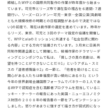
締結したWYPとの国際共同製作の作業が昨年度から始まっ
ています。可児市とリーズ市で滞在型の稽古を６週間-７週
間行い、リーズーロンドンー可児―東京―全国公演(両劇場
とも大規模改修の時期との日程調整があるので決定ではな
い)の前提で、現在は劇作家の選定を進めています。昨年か
らリーズ、東京、可児と３回のテーマ設定の協議を開催し
て、WYPとalaのミッションに共通する「社会包摂に関わ
る内容」にする方向で協議されています。３月末に日英共
同制作関連企画として開催した、候補作家のドラマリーデ
ィングとシンポジウムで私は、「貧しさの真の悲劇は、希
望を持つことができないことだ※1」というアダム・スミ
スの『道徳感情論※2』の一節と、「他者を助けることに
関心がある人たちは幸福度が高い傾向にある※3」という
今年の世界劇場会議国際フォーラムでパネラーの１人であ
るWYPで認知症を含む高齢者プログラムを担当しているニ
ッキー・テーラーの報告にあった英国・ニューエコノミク
ス財団の２００８年の報告書の一節をプレゼンテーション
しました。怒りがあまりに強すぎて描き方が図式的になっ