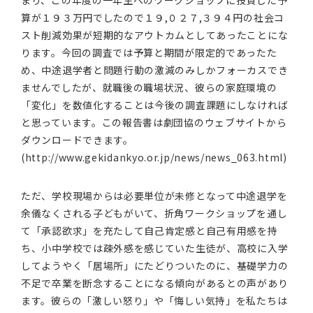
まり、この年度の一年生へのワークショップに投資した予
算が１９３万円でしたので１９,０２７,３９４円の社会コ
スト削減効果が短期的なアウトカムとしてあったことにな
ります。今回の調査では予算と期間が限定的であったた
め、中途退学者と問題行動の激減のみしかフォーカスでき
ませんでしたが、就職後の職場状況、彼らの家庭環境の
「変化」を数値化することは今後の調査課題にしなければ
と思っています。この報告書は劇団協のウェブサイトから
ダウンロードできます。
(http://www.gekidankyo.or.jp/news/news_063.html)
ただ、学校現場からは必要単位が未修となって中途退学を
余儀なくされる子どもがいて、折角ワークショップを通し
て「承認欲求」を充たして自己肯定感と自己有用感を持
ち、小中学校では疎外感を感じていた生徒が、高校に入学
してようやく「居場所」にたどりついたのに、基礎学力の
不足で卒業を断念することになる傾向があるとの声があり
ます。彼らの「激しい怒り」や「悔しい気持」を私たちは