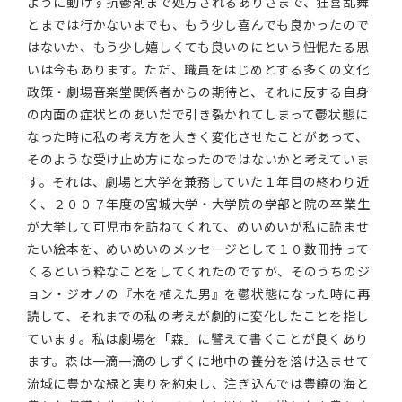
ように動けず抗鬱剤まで処方されるありさまで、狂喜乱舞
とまでは行かないまでも、もう少し喜んでも良かったので
はないか、もう少し嬉しくても良いのにという忸怩たる思
いは今もあります。ただ、職員をはじめとする多くの文化
政策・劇場音楽堂関係者からの期待と、それに反する自身
の内面の症状とのあいだで引き裂かれてしまって鬱状態に
なった時に私の考え方を大きく変化させたことがあって、
そのような受け止め方になったのではないかと考えていま
す。それは、劇場と大学を兼務していた１年目の終わり近
く、２００７年度の宮城大学・大学院の学部と院の卒業生
が大挙して可児市を訪ねてくれて、めいめいが私に読ませ
たい絵本を、めいめいのメッセージとして１０数冊持って
くるという粋なことをしてくれたのですが、そのうちのジ
ョン・ジオノの『木を植えた男』を鬱状態になった時に再
読して、それまでの私の考えが劇的に変化したことを指し
ています。私は劇場を「森」に譬えて書くことが良くあり
ます。森は一滴一滴のしずくに地中の養分を溶け込ませて
流域に豊かな緑と実りを約束し、注ぎ込んでは豊饒の海と