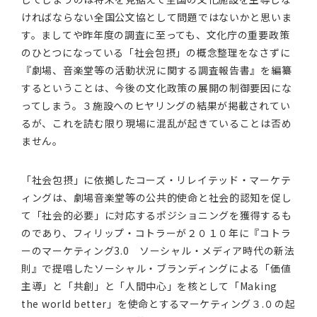
ければならない全国公文協として問題ではないかと思いま
す。ましてや昨年度の調査に至っても、文化庁の重要政策
のひとつになっている「社会包摂」の概念整理をなさずに
『劇場、音楽堂等の活動状況に関する調査報告書』を編纂
するということは、今後の文化政策の展開の制御要因にな
ってしまう。３施設へのヒヤリングの結果が掲載されてい
るが、これを読む限り現場に混乱が起きていることは否め
ません。
「社会包摂」に依拠したコーズ・リレイテッド・マーケテ
ィングは、劇場音楽堂等の公共的使命と社会的認知を促し
て「社会的必要」に対応するポジショニングを獲得するも
のであり、フィリップ・コトラーが２０１０年に『コトラ
ーのマーケティング3.0 ソーシャル・メディア時代の新法
則』で提唱したソーシャル・ブランディングによる「価値
主導」と「共創」と「人間中心」を核として「Making
the world better」を使命とするマーケティング３.０の起