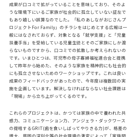
成果が口コミで拡がっていることを意味しており、そのよ
うな環境下にいるご家族が社会的に孤立していない証左で
もあり嬉しい誤算なのでした。「私のあしながおじさんプ
ロジェクトFor Family」のチラシをはじめとする広報は一
般にはなされておらず、対象となる「就学支援」と「児童
扶養手当」を受給している児童生徒とそのご家族にしか渡
らないものですから、口コミでの拡散しか考えられないの
です。いまひとつは、可児市の母子寡婦福祉連合会と提携
して昨年から始めた、そのような家族を精神的にも社会的
にも孤立させないためのワークショップです。これは良い
成果のフィードバックがあったので、今年度は複数回の実
施を企画しています。解決しなければならない社会課題は
「現場」から立ち上がってくるのです。
これらのプロジェクトは、かつては家族の中で養われた共
感力、コミュニケーション力、アンジェラ・ダックワース
の提唱するGRIT(歯を食いしばってやりきる力)が、格差の
増大、貧困の深刻化等の社会環境の激変によって「家族間