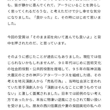
も、皆が静かに喜んでくれて、アーラにいることを誇らし
く思ってくれるだろうな、と考えただけで少し幸せな気分
になりました。「良かった」と、その時にはじめて思いま
した。
今回の受賞は「そのまま前を向いて進んでも良いよ」と背
中を押されたのだ、と思っています。
そのように感じたことが過去にもありました。現在では信
じられないかもしれませんが、９０年代はじめに芸術文化
の社会的役割・公共的役割を提唱して、９５年の阪神淡路
大震災のときの神戸シアターワークスを組成した頃、その
考えを地元演劇人から「売名行為」、当時社会派と言われ
ていた若手演劇人から「演劇はそんなことに使うものでは
ない」と激しく面罵されました。日本では前例のない考え
方であったから、本当に物凄い逆風にさらされて酷い扱い
を受けました。朋友の西川信廣氏や妻の柴田英杞の私への