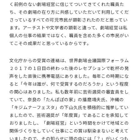
く前例のない劇場経営に信じてついてきてくれた職員た
ち、その劇場の在り方に共感していただいて利用してくだ
さっているすべての可児市民が顕彰されたのだと思ってい
ます。アーチストや文学者の顕彰と違って、劇場経営は私
個人の仕事の結果ではなく、職員を含めた多くの市民がい
てこその成果だと思っているからです。
文化庁からの受賞の連絡は、世界劇場会議国際フォーラム
２０１７の１日目の終わった後のレセプションで乾杯の発
声をした直後に携帯電話にありました。毎年この時期にな
ると「今年は誰が、何で受賞するのだろうか」という程度
の関心はありました。私も数年前に芸術選奨の審査員をし
ていて、奈良の「たんぽぽの家」の播磨靖夫氏、沖縄の
「キジムナーフェスタ」の下山久氏を積極的に推挙してい
ましたので、芸術選奨が「年度賞」であることを承知して
おりましたし、「劇場経営」という時間をかけて地域との
関係づくりをしていく仕事にこの賞は馴染まないと考えて
いましたので、その知らせに頭の中には「？」がいくつも