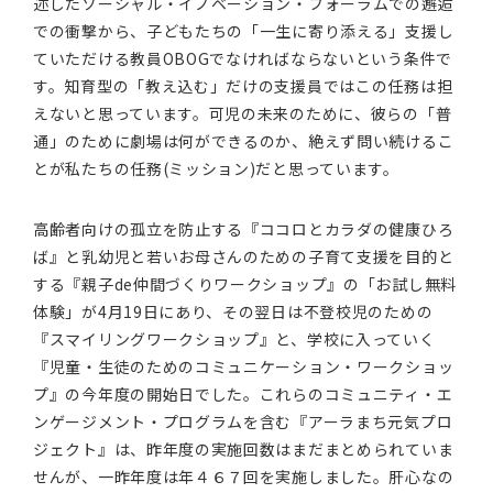
述したソーシャル・イノベーション・フォーラムでの邂逅
での衝撃から、子どもたちの「一生に寄り添える」支援し
ていただける教員OBOGでなければならないという条件で
す。知育型の「教え込む」だけの支援員ではこの任務は担
えないと思っています。可児の未来のために、彼らの「普
通」のために劇場は何ができるのか、絶えず問い続けるこ
とが私たちの任務(ミッション)だと思っています。
高齢者向けの孤立を防止する『ココロとカラダの健康ひろ
ば』と乳幼児と若いお母さんのための子育て支援を目的と
する『親子de仲間づくりワークショップ』の「お試し無料
体験」が4月19日にあり、その翌日は不登校児のための
『スマイリングワークショップ』と、学校に入っていく
『児童・生徒のためのコミュニケーション・ワークショッ
プ』の今年度の開始日でした。これらのコミュニティ・エ
ンゲージメント・プログラムを含む『アーラまち元気プロ
ジェクト』は、昨年度の実施回数はまだまとめられていま
せんが、一昨年度は年４６７回を実施しました。肝心なの