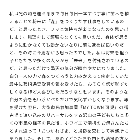
私は死の時を迎えるまで毎日毎日一本ずつ丁寧に苗木を植
えることで将来に「森」をつくりだす仕事をしているの
だ、と思ったとき、フッと気持ちが楽になったのを思い出
します。無理をして頑張らなくても良いのだ、身体が思う
ように動かなくても動かないなりに前に進めば良いのだ
と、その時に今更ながら思ったのでした。私は将来を担う
子どもたちや多くの人々から「未来」を付託されているの
だ、と思っただけで曇天の気分が晴れやかになりました。
自分一人の力で森をつくろうと力みかえって疾走していた
最中に芸術選奨受賞の報を受けたら、おそらく傍が恥ずか
しくなるほど大喜びしただろうなと思います。そのような
自分の姿を思い浮かべただけで気恥ずかしくなります。報
を受けた翌日、大型市民参加事業『MY TOWN 可児』の稽
古場で追い込みのリハーサルをする沢山の子どもたちと多
くの市民の様子を見た後、ホワイエで清掃のお母さんたち
とすれ違って「おつかれさま」と挨拶を交わして事務所に
戻りました。そして、あの子どもたちも市民も清掃の方々