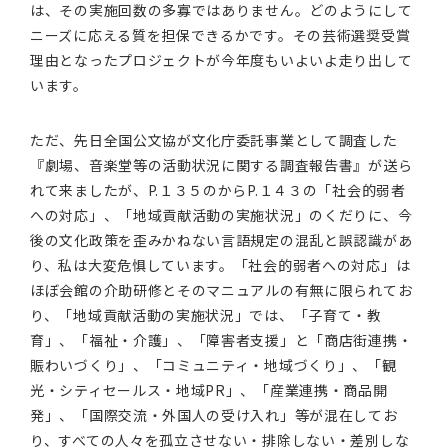
は、その実施回数の多寡ではありません。どのようにして
ニーズに応える質を担保できるかです。その芸術選奨受賞
理由となったプロジェクトが今年度もいよいよ走り出して
います。
ただ、先日全国公文協が文化庁委託事業として調査した
『劇場、音楽堂等の活動状況に関する調査報告書』が送ら
れて来ましたが、P.１３５のからP.１４３の「社会的弱者
への対応」、「地域貢献活動の実施状況」のくだりに、今
後の文化政策を歪みかねない言語規定の混乱と誤認識があ
り、私は大変危惧しています。「社会的弱者への対応」は
ほぼ会館の介助研修とそのマニュアルの有無に限られてお
り、「地域貢献活動の実施状況」では、「子育て・教
育」、「福祉・介護」、「障害者支援」と「商店街連携・
賑わいづくり」、「コミュニティ・地域づくり」、「観
光・シティセールス・地域PR」、「産業連携・商品開
発」、「国際交流・外国人の受け入れ」等が混在してお
り、すべての人々を孤立させない・排除しない・差別しな