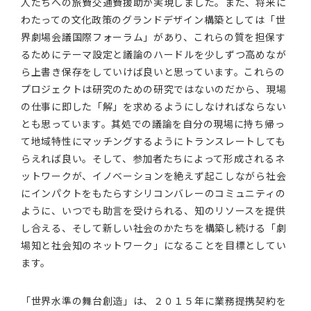
人たちへの旅費交通費援助が実現しました。また、将来に
わたっての文化政策のグランドデザイン構築としては「世
界劇場会議国際フォーラム」があり、これらの質を担保す
るためにテーマ設定と議論のハードルを少しずつ高めなが
ら上書き保存をしていけば良いと思っています。これらの
プロジェクトは研究のための研究ではないのだから、現場
の仕事に即した「解」を求めるようにしなければならない
とも思っています。其処での議論を自分の現場に持ち帰っ
て地域特性にマッチングするようにトランスレートしても
らえれば良い。そして、参加者たちによって形成されるネ
ットワークが、イノベーションを絶えず起こしながら社会
にインパクトをもたらすシリコンバレーのコミュニティの
ように、いつでも助言を受けられる、知のリソースを提供
し合える、そして新しい社会のかたちを構築し続ける「劇
場知と社会知のネットワーク」になることを目標としてい
ます。
「世界水準の舞台創造」は、２０１５年に業務提携契約を