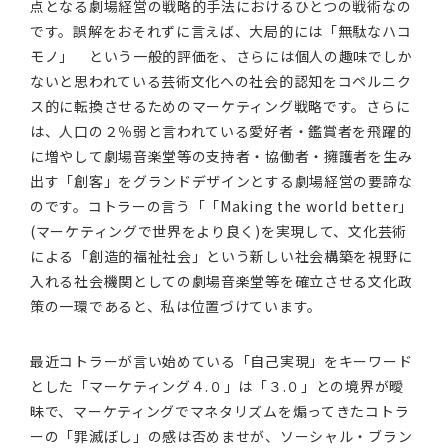
点となる劇場経営の戦略的手法におけるひとつの戦術なの
です。誤解をおそれずに言えば、大局的には「無駄なハコ
モノ」 という一般的評価を、さらには個人の趣味でしか
ないと思われている芸術文化への社会的認知をコペルニク
ス的に転換させるためのマーケティング戦略です。さらに
は、人口の２％弱と言われている愛好者・鑑賞者を飛躍的
に増やして劇場音楽堂等の支持者・協働者・擁護者を生み
出す「創客」をグランドデザインとする劇場経営の要諦な
のです。コトラーの言う「「Making the world better」
(マーケティングで世界をより良く)を実現して、文化芸術
による「創造的福祉社会」という新しい社会構築を視野に
入れる社会機関としての劇場音楽堂等を確立させる文化政
策の一環であると、私は位置づけています。
最近コトラーが言い始めている「自己実現」をキーワード
とした「マーケティング４.０」は「３.０」との境界が曖
昧で、マーケティングでマネタリズムを煽ってきたコトラ
ーの「罪滅ぼし」の感は否めませが、ソーシャル・ブラン