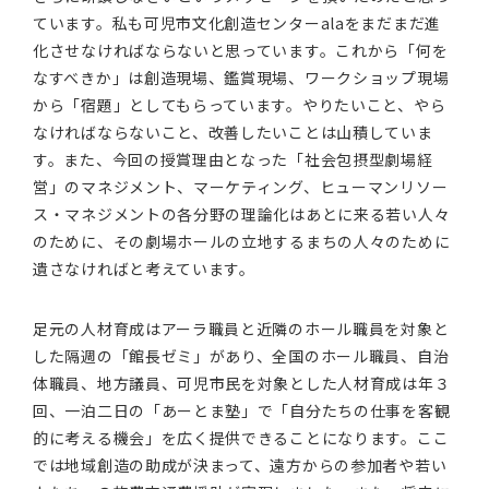
ています。私も可児市文化創造センターalaをまだまだ進
化させなければならないと思っています。これから「何を
なすべきか」は創造現場、鑑賞現場、ワークショップ現場
から「宿題」としてもらっています。やりたいこと、やら
なければならないこと、改善したいことは山積していま
す。また、今回の授賞理由となった「社会包摂型劇場経
営」のマネジメント、マーケティング、ヒューマンリソー
ス・マネジメントの各分野の理論化はあとに来る若い人々
のために、その劇場ホールの立地するまちの人々のために
遺さなければと考えています。
足元の人材育成はアーラ職員と近隣のホール職員を対象と
した隔週の「館長ゼミ」があり、全国のホール職員、自治
体職員、地方議員、可児市民を対象とした人材育成は年３
回、一泊二日の「あーとま塾」で「自分たちの仕事を客観
的に考える機会」を広く提供できることになります。ここ
では地域創造の助成が決まって、遠方からの参加者や若い