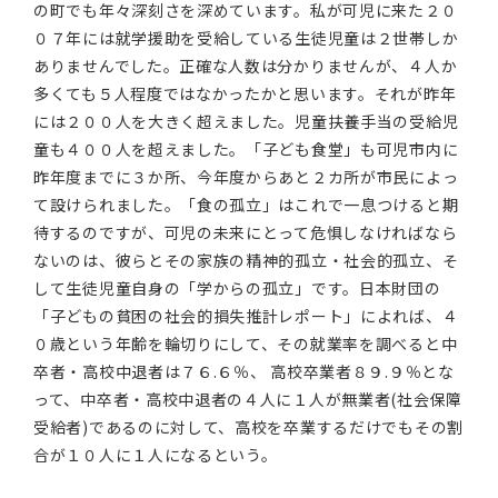
の町でも年々深刻さを深めています。私が可児に来た２０
０７年には就学援助を受給している生徒児童は２世帯しか
ありませんでした。正確な人数は分かりませんが、４人か
多くても５人程度ではなかったかと思います。それが昨年
には２００人を大きく超えました。児童扶養手当の受給児
童も４００人を超えました。「子ども食堂」も可児市内に
昨年度までに３か所、今年度からあと２カ所が市民によっ
て設けられました。「食の孤立」はこれで一息つけると期
待するのですが、可児の未来にとって危惧しなければなら
ないのは、彼らとその家族の精神的孤立・社会的孤立、そ
して生徒児童自身の「学からの孤立」です。日本財団の
「子どもの貧困の社会的損失推計レポート」によれば、４
０歳という年齢を輪切りにして、その就業率を調べると中
卒者・高校中退者は７６.６％、 高校卒業者８９.９％とな
って、中卒者・高校中退者の４人に１人が無業者(社会保障
受給者)であるのに対して、高校を卒業するだけでもその割
合が１０人に１人になるという。