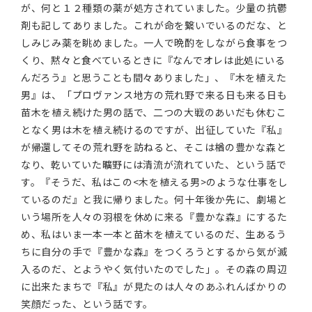
が、何と１２種類の薬が処方されていました。少量の抗鬱
剤も記してありました。これが命を繋いでいるのだな、と
しみじみ薬を眺めました。一人で晩酌をしながら食事をつ
くり、黙々と食べているときに『なんでオレは此処にいる
んだろう』と思うことも間々ありました」、『木を植えた
男』は、「プロヴァンス地方の荒れ野で来る日も来る日も
苗木を植え続けた男の話で、二つの大戦のあいだも休むこ
となく男は木を植え続けるのですが、出征していた『私』
が帰還してその荒れ野を訪ねると、そこは楢の豊かな森と
なり、乾いていた曠野には清流が流れていた、という話で
す。『そうだ、私はこの<木を植える男>のような仕事をし
ているのだ』と我に帰りました。何十年後か先に、劇場と
いう場所を人々の羽根を休めに来る『豊かな森』にするた
め、私はいま一本一本と苗木を植えているのだ、生あるう
ちに自分の手で『豊かな森』をつくろうとするから気が滅
入るのだ、とようやく気付いたのでした」。その森の周辺
に出来たまちで『私』が見たのは人々のあふれんばかりの
笑顔だった、という話です。