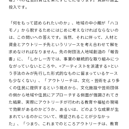
投入です。
「何をもって認められたいのか」、地域の中小館が「ハコ
モノ」から脱するためにはじめに考えなければならないの
は、この問いへの答えです。当然、それに伴って、人材と
資金とアウトリーチ先というリソースを考え合わせて解を
求めなければなりません。先の財団法人地域創造の「報告
書」に、「しかし一方では、事業の継続的な取り組みにつ
ながっていないところや、<アーティストを派遣する>とい
う手法のみが先行した形式的なものに留まっているケース
も少なくない」、「 アウトリーチは、文化・芸術をより多
くの住民に提供するという視点から、文化施設や芸術団体
の側から地域や住民にアプローチする側面が強調されてき
た結果、実際にアウトリーチが行われる教育や福祉の現場
で効果があるのかどうか、あるいは、どのような成果が生
まれているのかについて、検証されることが少なかっ
た」、「つまり、これまでのところアウトリーチは、教育