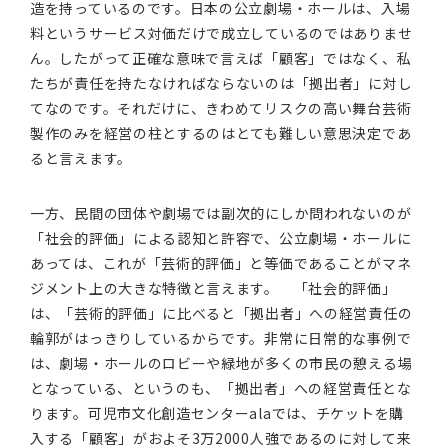
造を持っているのです。日本の公立劇場・ホールは、入場
料というサービス対価だけで成立しているのではありませ
ん。したがって正確な意味で言えば「顧客」ではなく、私
たちが責任を持たなければならないのは「拠出者」に対し
てなのです。それだけに、きわめてリスクの高い舞台芸術
製作のみを経営の柱とするのはとても難しい意思決定であ
ると言えます。
一方、民間の団体や劇場では副次的にしか問われないのが
「社会的評価」による認知と許容で、公立劇場・ホールに
あっては、これが「芸術的評価」と等価であることがマネ
ジメント上の大きな特徴と言えます。 「社会的評価」
は、「芸術的評価」に比べると「拠出者」への経営責任の
輪郭がはっきりしているからです。非常に日常的な事例で
は、劇場・ホールのロビーや緑地が多くの市民の憩える場
となっている、というのも、「拠出者」への経営責任とな
ります。可児市文化創造センターalaでは、チケットを購
入する「顧客」がおよそ3万2000人強であるのに対して来