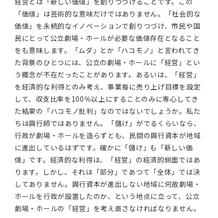
経営とは「新しい価値」を創りつづけることです。この
「価値」は芸術的な意味だけではありません。「社会的な
価値」を永続的なイノベーションで創りつづけ、市民や国
民にとって公立劇場・ホールが必要な価値存在となること
をも意味します。「ムダ」とか「ハコモノ」と言われてき
た背景のひとつには、公立の劇場・ホールに「経営」とい
う概念が不在だったことがあります。あるいは、「経営」
を経済的な利得とのみ考え、事業毎に売り上げ目標を設定
して、収支比率を100％以上にすることのみに専心してき
た結果の「ハコモノ批判」なのではないでしょうか。私た
ちは興行師ではありません。「儲け」がでるくらいなら、
行政が劇場・ホールを造らずとも、民間の興行資本が地域
に進出しているはずです。確かに「儲け」も「新しい価
値」です。経済的な利得は、「経営」の経済的側面ではあ
ります。しかし、それは「部分」であつて「全体」では決
してありません。興行資本が進出しない地域に何故劇場・
ホールを行政が設置したのか、という地点に立って、公立
劇場・ホールの「経営」を考え直さなければなりません。