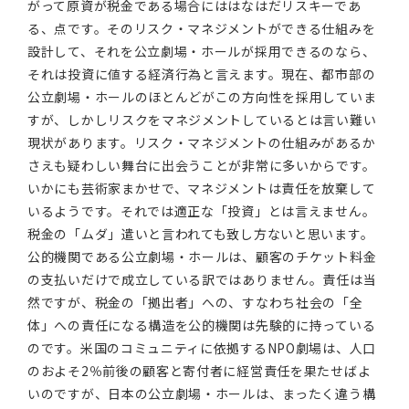
がって原資が税金である場合にははなはだリスキーであ
る、点です。そのリスク・マネジメントができる仕組みを
設計して、それを公立劇場・ホールが採用できるのなら、
それは投資に値する経済行為と言えます。現在、都市部の
公立劇場・ホールのほとんどがこの方向性を採用していま
すが、しかしリスクをマネジメントしているとは言い難い
現状があります。リスク・マネジメントの仕組みがあるか
さえも疑わしい舞台に出会うことが非常に多いからです。
いかにも芸術家まかせで、マネジメントは責任を放棄して
いるようです。それでは適正な「投資」とは言えません。
税金の「ムダ」遣いと言われても致し方ないと思います。
公的機関である公立劇場・ホールは、顧客のチケット料金
の支払いだけで成立している訳ではありません。責任は当
然ですが、税金の「拠出者」への、すなわち社会の「全
体」への責任になる構造を公的機関は先験的に持っている
のです。米国のコミュニティに依拠するNPO劇場は、人口
のおよそ2％前後の顧客と寄付者に経営責任を果たせばよ
いのですが、日本の公立劇場・ホールは、まったく違う構