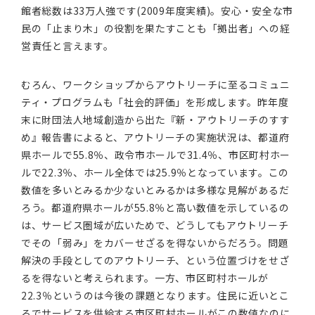
館者総数は33万人強です(2009年度実績)。安心・安全な市
民の「止まり木」の役割を果たすことも「拠出者」への経
営責任と言えます。
むろん、ワークショップからアウトリーチに至るコミュニ
ティ・プログラムも「社会的評価」を形成します。昨年度
末に財団法人地域創造から出た『新・アウトリーチのすす
め』報告書によると、アウトリーチの実施状況は、都道府
県ホールで55.8％、政令市ホールで31.4％、市区町村ホー
ルで22.3％、ホール全体では25.9％となっています。この
数値を多いとみるか少ないとみるかは多様な見解があるだ
ろう。都道府県ホールが55.8％と高い数値を示しているの
は、サービス圏域が広いためで、どうしてもアウトリーチ
でその「弱み」をカバーせざるを得ないからだろう。問題
解決の手段としてのアウトリーチ、という位置づけをせざ
るを得ないと考えられます。一方、市区町村ホールが
22.3％というのは今後の課題となります。住民に近いとこ
ろでサービスを供給する市区町村ホールがこの数値なのに