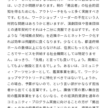
は、いささか問題があります。税の「拠出者」の社会的認
知を得るためにも、アウトリーチをもっと多く実施すべき
です。むろん、ワークショップ・リーダーの不在という人
材的な問題はあろうかと思いますが、演劇団体や音楽団体
との通年契約でそれは十二分に克服できるはずです。その
ような「地域拠点契約」を近隣ホールとネットワーク化す
れば効率は飛躍的に良くなります。少なくとも、都道府県
ホールの数値以上にならなければ、住民にもっとも近いと
ころでサービスを供給する社会機関としては物足りませ
ん。はっきり、「失格」と言っても良いでしょう。廃館に
してもよい施設と言えるでしょう。あるいは、コミュニテ
ィ・アーツセンターとして、鑑賞事業を排して、ワークシ
ョップやアウトリーチに特化すべきではないでしょうか。
この場合、予算がないので、という言い訳がかならず担当
者から出てくる言葉です。しかし、廉価で質の悪い舞台芸
術の鑑賞事業をするくらいなら、その経済的資源を通年の
コミュニティ・ブログラム実施に向けることの方が「拠出
者」への社会的責任を果たすことになります。資源の適正