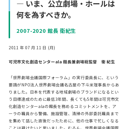
― いま、公立劇場・ホールは
何を為すべきか。
2007-2020 館長 衛紀生
2011 年 07 月 11 日 (月)
可児市文化創造センターala 館長兼劇場総監督 衛 紀生
「世界劇場会議国際フォーラム」の実行委員長に、という
要請がNPO法人世界劇場会議名古屋の下斗米理事長からあ
りました。日本を代表する地域劇場のブランドになるとい
う目標達成のために最低3年間、長くても5年間は可児市文
化創造センターalaの館長を務めるコミットメントを、ア
ーラの職員から警備、施設管理、清掃の外部委託職員まで
を集めて話した直後だったために、他の仕事で忙しくなる
ことは避けたいと思いました。むろん、世界劇場会議国際