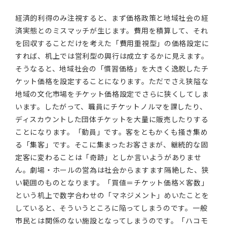
経済的利得のみ注視すると、まず価格政策と地域社会の経
済実態とのミスマッチが生じます。費用を積算して、それ
を回収することだけを考えた「費用重視型」の価格設定に
すれば、机上では営利型の興行は成立するかに見えます。
そうなると、地域社会の「慣習価格」を大きく逸脱したチ
ケット価格を設定することになります。ただでさえ狭隘な
地域の文化市場をチケット価格設定でさらに狭くしてしま
います。したがって、職員にチケットノルマを課したり、
ディスカウントした団体チケットを大量に販売したりする
ことになります。「動員」です。客をともかくも掻き集め
る「集客」です。そこに集まったお客さまが、継続的な固
定客に変わることは「奇跡」としか言いようがありませ
ん。劇場・ホールの営為は社会からますます隔絶した、狭
い範囲のものとなります。「買値＝チケット価格×客数」
という机上で数字合わせの「マネジメント」めいたことを
していると、そういうところに陥ってしまうのです。一般
市民とは関係のない施設となってしまうのです。「ハコモ