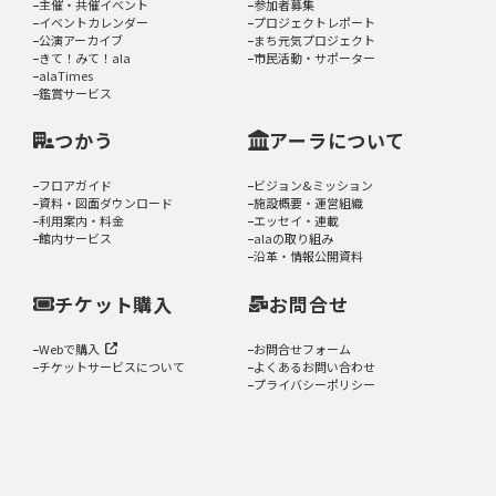
主催・共催イベント
参加者募集
イベントカレンダー
プロジェクトレポート
公演アーカイブ
まち元気プロジェクト
きて！みて！ala
市民活動・サポーター
alaTimes
鑑賞サービス
つかう
アーラについて
フロアガイド
ビジョン&ミッション
資料・図面ダウンロード
施設概要・運営組織
利用案内・料金
エッセイ・連載
館内サービス
alaの取り組み
沿革・情報公開資料
チケット購入
お問合せ
Webで購入
お問合せフォーム
チケットサービスについて
よくあるお問い合わせ
プライバシーポリシー