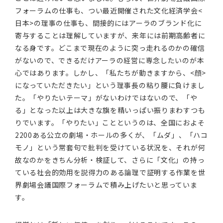
フォーラムの仕事も、つい最近開催された文化経済学会<
日本>の理事の仕事も、間接的にはアーラのブランド化に
寄与することは理解していますが、来年には前期高齢者に
なる身です。どこまで現在のように突っ走れるのかの確信
がないので、できるだけアーラの経営に専念したいのが本
心ではあります。しかし、「私たちが動きますから、<顔>
になっていただきたい」という理事長の粘り腰に負けまし
た。「やりたいテーマ」がないわけではないので、「や
る」となった以上は大きな旗を精いっぱい振りまわすつも
りでいます。「やりたい」ことというのは、全国におよそ
2200ある公立の劇場・ホールの多くが、「ムダ」、「ハコ
モノ」という常套句で批判を受けている状況を、それが何
故なのかをきちん分析・検証して、さらに「文化」の持っ
ている社会的効用を説得力のある論理で証明する作業を世
界劇場会議国際フォーラムで積み上げたいと思っていま
す。