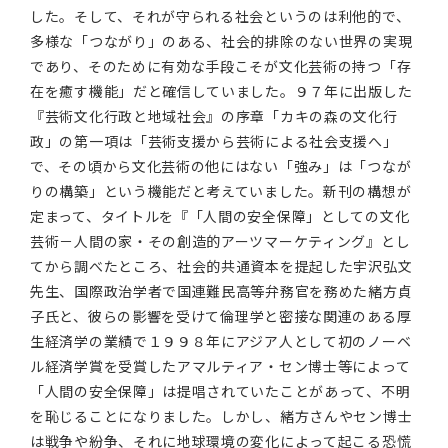
した。そして、それが守られる社会というのは利他的で、
多様な「つながり」のある、社会的排除のない世界の実現
であり、そのために有効な手段こそが文化芸術の持つ「存
在を癒す機能」だと確信していました。９７年に出版した
『芸術文化行政と地域社会』の序章「カキの森の文化行
政」の第一項は「芸術支援から芸術による社会支援へ」
で、その頃から文化芸術の他にはない「強み」は「つなが
りの構築」という機能だと考えていました。新刊の構想が
定まって、タイトルを『「人間の安全保障」としての文化
芸術－人間の家・その創造的アーツマーケティング』とし
てから調べたところ、社会的共通資本を提起した宇沢弘文
先生、国際政治学者で国連難民高等弁務官を務めた
緒方貞
子
氏と、彼らの影響を受けて倫理学と密接な関連のある厚
生経済学の業績で１９９８年にアジア人として初の
ノーベ
ル経済学賞
を受賞したアマルティア・セン博士等によって
「人間の安全保障」は提唱されていたことがあって、不明
を恥じることになりました。しかし、緒方さんやセン博士
は戦争や紛争、それに地球環境の変化によって起こる恐慌