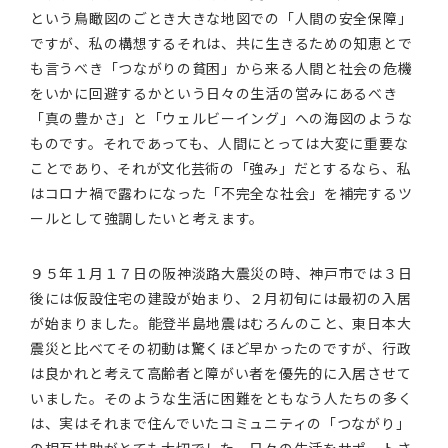
という鳥瞰図のごとき大きな地図での「人間の安全保障」
ですが、私の構想するそれは、共に生きるための知恵とで
も言うべき「つながりの貧困」から来る人間と社会の危機
をいかに回避するかという日々の生活の営みにあるべき
「真の豊かさ」と「ウェルビーイング」への海図のような
ものです。それであっても、人間にとっては大変に重要な
ことであり、それが文化芸術の「強み」だとするなら、私
はコロナ禍で露わになった「不完全な社会」を補完するツ
ールとして強調したいと考えます。
９５年１月１７日の阪神淡路大震災の時、神戸市では３日
後には仮設住宅の建設が始まり、２月初旬には最初の入居
が始まりました。能登半島地震はむろんのこと、東日本大
震災と比べてその初動は驚くほど早かったのですが、行政
は良かれと考えて高齢者と障がい者を優先的に入居させて
いました。そのような生活に困難をともなう人たちの多く
は、実はそれまで住んでいたコミュニティの「つながり」