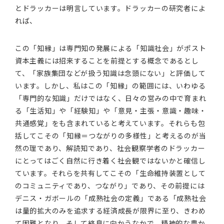
とドラッカーは明言しています。ドラッカーの研究者によ
れば、
この「知縁」は専門知の発展による「知識社会」がポスト
資本主義には招来することを前提とする概念であるとし
て、「家族集団などが扱う知識は念頭にない」と評価して
います。しかし、私はこの「知縁」の範囲には、いわゆる
「専門的な知識」だけではなく、日々の営みの中で育まれ
る「生活知」や「経験知」や「意見・主張・意識・趣味・
共通感覚」をも含まれていると考えています。それらも包
括してこその「知縁＝つながりの多様性」と考えるのが当
然の理であり、解読知であり、社会観察学者のドラッカー
にとってはごく自然に行き着く社会観ではないかと確信し
ています。それらを共有してこその「生命維持装置として
のコミュニティであり、つながり」であり、その前提には
デニス・ガボールの「成熟社会の定義」である「成熟社会
は量的拡大のみを追求する経済成長が限界に至り、きわめ
て困難となり、そして終息に向かうなかで、精神的な豊か