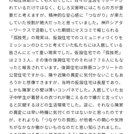
の相互扶助がとても大切でした。日々の生活をサポートさ
れているだけではなく、むしろ災害時にはこちらの方が重
要だと考えますが、精神的な安心感に「つながり」が果た
していた役割が絶大だったと思っていました。神戸シアタ
ーワークスで活動していた期間にマスコミで報じられる
「孤独死」の現実は、仮設住宅でのコミュニティづくりを
ミッションのひとつと考えていた私たちには入居している
皆さんにとって重い現実でした。仮設住宅での「孤独死」
は２３３人、その後の復興住宅でのそれは７７８人にもな
ったと報告されています。復興住宅は鉄筋コンクリートの
公営住宅ですから、隣や近隣の異変に気付かないこともあ
ろうかと想像できますが、当時の仮設住宅は長屋であり、
しかも隣家との壁は薄いコンパネでした。入居していた女
子中学生が着替えの衣づれが聴こえるので嫌だと言ってい
ると仄聞するほどの生活環境でした。逆に、それなら隣家
の異変には早い時機に気付くのではないかと思ったのです
が、それよりも「つながりの貧困」が他者への関心や気持
ちがなかなか働かないものなのだと思い知らされました。