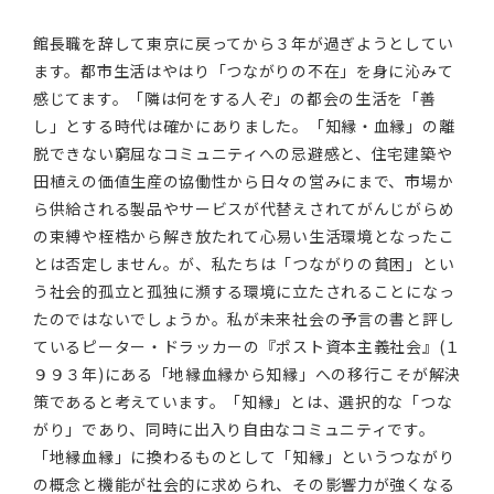
館長職を辞して東京に戻ってから３年が過ぎようとしてい
ます。都市生活はやはり「つながりの不在」を身に沁みて
感じてます。「隣は何をする人ぞ」の都会の生活を「善
し」とする時代は確かにありました。「知縁・血縁」の離
脱できない窮屈なコミュニティへの忌避感と、住宅建築や
田植えの価値生産の協働性から日々の営みにまで、市場か
ら供給される製品やサービスが代替えされてがんじがらめ
の束縛や桎梏から解き放たれて心易い生活環境となったこ
とは否定しません。が、私たちは「つながりの貧困」とい
う社会的孤立と孤独に瀕する環境に立たされることになっ
たのではないでしょうか。私が未来社会の予言の書と評し
ているピーター・ドラッカーの『ポスト資本主義社会』(１
９９３年)にある「地縁血縁から知縁」への移行こそが解決
策であると考えています。「知縁」とは、選択的な「つな
がり」であり、同時に出入り自由なコミュニティです。
「地縁血縁」に換わるものとして「知縁」というつながり
の概念と機能が社会的に求められ、その影響力が強くなる