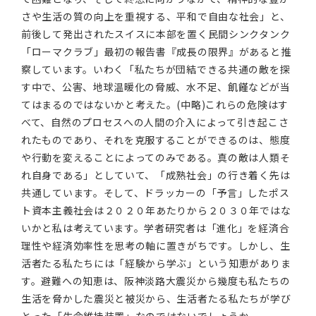
さや生活の質の向上を重視する、平和で自由な社会」と、
前後して発出されたスイスに本部を置く民間シンクタンク
「ローマクラブ」最初の報告書『成長の限界』があると推
察しています。いわく「私たちが団結できる共通の敵を探
す中で、公害、地球温暖化の脅威、水不足、飢饉などが当
てはまるのではないかと考えた。(中略)これらの危険はす
べて、自然のプロセスへの人間の介入によって引き起こさ
れたものであり、それを克服することができるのは、態度
や行動を変えることによってのみである。真の敵は人類そ
れ自身である」としていて、「成熟社会」の行き着く先は
共通しています。そして、ドラッカーの「予言」したポス
ト資本主義社会は２０２０年あたりから２０３０年ではな
いかと私は考えています。学者研究者は「進化」を経済合
理性や経済効率性を思考の軸に置きがちです。しかし、生
活者たる私たちには「経験から学ぶ」という知恵がありま
す。避難への知恵は、阪神淡路大震災から幾度も私たちの
生活を脅かした震災と被災から、生活者たる私たちが学び