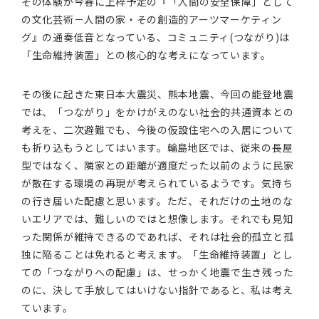
その体験が今春に上梓予定の『「人間の安全保障」として
の文化芸術－人間の家・その創造的アーツマーケティン
グ』の通奏低音となっている、コミュニティ(つながり)は
「生命維持装置」との核心的な考えになっています。
その後に起きた東日本大震災、熊本地震、今回の能登地震
では、「つながり」をかけがえのない社会的共通資本との
考えを、二次避難でも、今後の仮設住宅への入居について
も折り込もうとしてはいます。輪島地区では、従来の長屋
型ではなく、隣家との距離が適度だった以前のように民家
が散在する環境の再現が考えられているようです。気持ち
の行き届いた配慮と思います。ただ、それだけの土地のな
いエリアでは、難しいのではと想像します。それでも見知
った関係が維持できるのであれば、それは社会的孤立と孤
独に陥ることは免れると考えます。「生命維持装置」とし
ての「つながりへの配慮」は、せっかく地震で生き残った
のに、決して手放してはいけない指針であると、私は考え
ています。