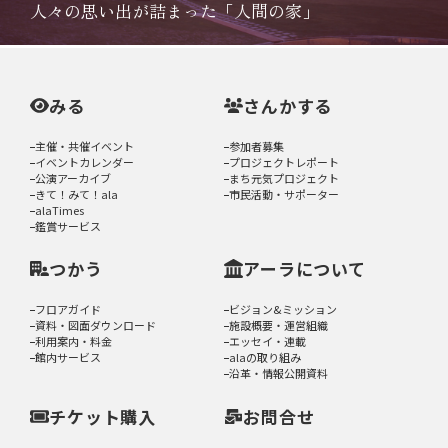
人々の思い出が詰まった「人間の家」
みる
さんかする
主催・共催イベント
参加者募集
イベントカレンダー
プロジェクトレポート
公演アーカイブ
まち元気プロジェクト
きて！みて！ala
市民活動・サポーター
alaTimes
鑑賞サービス
つかう
アーラについて
フロアガイド
ビジョン&ミッション
資料・図面ダウンロード
施設概要・運営組織
利用案内・料金
エッセイ・連載
館内サービス
alaの取り組み
沿革・情報公開資料
チケット購入
お問合せ