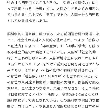
術の社会的効用と言えるだろう。「想像力と創造力」によ
って涵養される「洗練」とは、人間の生きるための知恵と
でも言える生活上での「態度」であり、人間を社会的動物
としている根拠でもある。
脳科学的に言えば、額の後ろにある前頭連合野の発達によ
って、社会性の洗練と人間的な豊かさが、つまり「想像力
と創造力」によって「場の空気」や「相手の感情」を読み
取る社会的能力が発達するのである。人間が「社会的動
物」と言われるゆえんは、人類が地球上に現れてから４０
０万年から６００万年をかけて前頭連合野を発達させた結
果であり、それによって他の動物と明確に峻別される。こ
の部位は「社会脳」(social brain)とも言われている。そ
の部位の未発達や損傷が、協調性の欠如や、独善的な振る
舞いや、思い遣りのなさや、気遣いのなさを、そして終に
は他者に対するアパシー(無関心、感情鈍麻)に至ることは
脳科学によって実証されている。この脳科学の実証的な根
拠が、コミュニティの衰退と人間的な劣化という日本の今