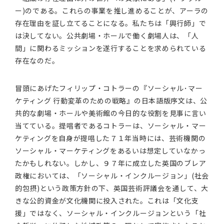
ー)のである。これらの事業を推し進めることが、アーラの
存在理由を証し立てることになる。私たちは「興行師」で
は決してない。公共劇場・ホールで働く劇場人は、「人
間」に関わるミッションを遂行することを求められている
存在なのだ。
冒頭にあげたフィリップ・コトラーの『ソーシャル･マー
ケティング 行動変革のための戦略』の日本語版序文は、公
共的な劇場・ホールや美術館の今日的な役割を見事に言い
当てている。提唱者であるコトラーは、ソーシャル・マー
ケティングを自身が提唱した７１年当時には、芸術機関の
ソーシャル・マーケティングをあるいは想定していなかっ
たかもしれない。しかし、９７年に成立した英国のブレア
政権においては、「ソーシャル・インクルージョン」(社会
的包摂)という政策方針の下、英国芸術評議会を通して、大
きな公的資金が文化機関に投入された。これは「文化支
援」ではなく、ソーシャル・インクルージョンという「社