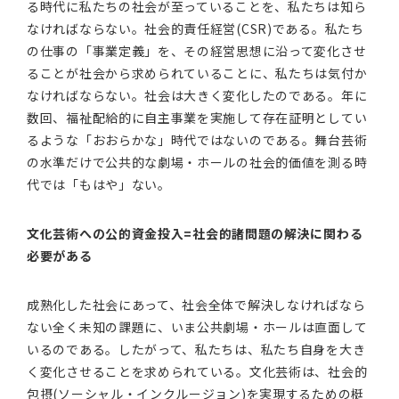
る時代に私たちの社会が至っていることを、私たちは知ら
なければならない。社会的責任経営(CSR)である。私たち
の仕事の「事業定義」を、その経営思想に沿って変化させ
ることが社会から求められていることに、私たちは気付か
なければならない。社会は大きく変化したのである。年に
数回、福祉配給的に自主事業を実施して存在証明としてい
るような「おおらかな」時代ではないのである。舞台芸術
の水準だけで公共的な劇場・ホールの社会的価値を測る時
代では「もはや」ない。
文化芸術への公的資金投入
=
社会的諸問題の解決に関わる
必要がある
成熟化した社会にあって、社会全体で解決しなければなら
ない全く未知の課題に、いま公共劇場・ホールは直面して
いるのである。したがって、私たちは、私たち自身を大き
く変化させることを求められている。文化芸術は、社会的
包摂(ソーシャル・インクルージョン)を実現するための梃