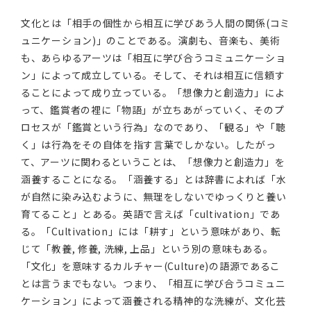
文化とは「相手の個性から相互に学びあう人間の関係(コミ
ュニケーション)」のことである。演劇も、音楽も、美術
も、あらゆるアーツは「相互に学び合うコミュニケーショ
ン」によって成立している。そして、それは相互に信頼す
ることによって成り立っている。「想像力と創造力」によ
って、鑑賞者の裡に「物語」が立ちあがっていく、そのプ
ロセスが「鑑賞という行為」なのであり、「観る」や「聴
く」は行為をその自体を指す言葉でしかない。したがっ
て、アーツに関わるということは、「想像力と創造力」を
涵養することになる。「涵養する」とは辞書によれば「水
が自然に染み込むように、無理をしないでゆっくりと養い
育てること」とある。英語で言えば「cultivation」であ
る。「Cultivation」には「耕す」という意味があり、転
じて「教養, 修養, 洗練, 上品」という別の意味もある。
「文化」を意味するカルチャー(Culture)の語源であるこ
とは言うまでもない。つまり、「相互に学び合うコミュニ
ケーション」によって涵養される精神的な洗練が、文化芸