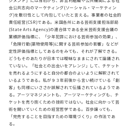
ジメント」には当初から、非営利組織や公共機関による社
会公共志向のマーケティング(ソーシャル・マーケティン
グ)を敷衍性として内包していたと言える。事業者の社会的
責任経営(CSR)である。米国各州にある芸術支援担当部局
(State Arts Agency)の連合体である全米芸術支援会議の
業績評価指標に、「少年犯罪における芸術参加の効果」、
「危険行動(薬物使用等)に関する芸術参加の影響」などが
定性評価指標としてあるのをみても、それが了解できる。
どうもそのあたりが日本では曖昧なままにされて論議され
ていない。「社会との出会いをアレンジ」して、チケット
を売れるようにすると自分の都合のよいように解釈されて
いるようである。私が９３年前後から言い続けている「創
客」も同様にいささか誤解されて伝播されているようであ
る。アーツマネジメントも、アーツマーケティングも、チ
ケットを売り捌くための技術ではない。社会に向かって芸
術を開いていくための経営哲学である。百歩譲っても、
「完売することを目指すための環境づくり」の作法であ
る。