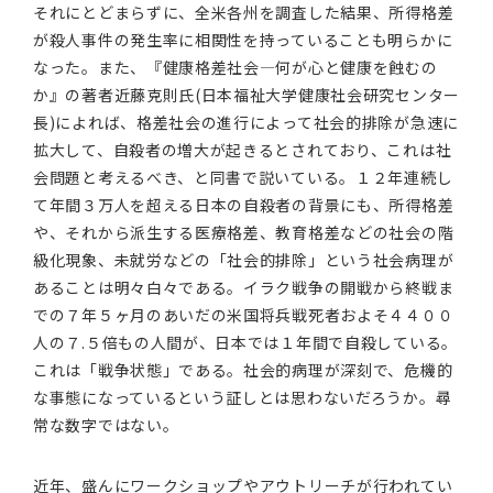
それにとどまらずに、全米各州を調査した結果、所得格差
が殺人事件の発生率に相関性を持っていることも明らかに
なった。また、『健康格差社会―何が心と健康を蝕むの
か』の著者近藤克則氏(日本福祉大学健康社会研究センター
長)によれば、格差社会の進行によって社会的排除が急速に
拡大して、自殺者の増大が起きるとされており、これは社
会問題と考えるべき、と同書で説いている。１２年連続し
て年間３万人を超える日本の自殺者の背景にも、所得格差
や、それから派生する医療格差、教育格差などの社会の階
級化現象、未就労などの「社会的排除」という社会病理が
あることは明々白々である。イラク戦争の開戦から終戦ま
での７年５ヶ月のあいだの米国将兵戦死者およそ４４００
人の７.５倍もの人間が、日本では１年間で自殺している。
これは「戦争状態」である。社会的病理が深刻で、危機的
な事態になっているという証しとは思わないだろうか。尋
常な数字ではない。
近年、盛んにワークショップやアウトリーチが行われてい