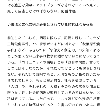
ける適正な効果のアウトプットがなされないという点で、
厳しく反省しなければならない。閑話休題。
いまほど文化芸術が必要とされている時代はなかった
前述した「いじめ」問題に限らず、記憶に新しい「マツダ
工場殺傷事件」や、衝撃がいまだに消えない「秋葉原殺傷
事件」など、あきらかに「想像力と創造力」の欠如による
としか思えない出来事は枚挙に暇がないほどになってきて
いる。「コミュニティの崩壊」とか「教育の問題」言って
しまえばそうなのだが、それだけではどうにも説明しきれ
ない。それだけで説明すると、大切なものが指のあいだか
ら零れてしまう。もっと根源的な、社会を構成している
「人間」や、それぞれの「人格」そのものの劣化や崩壊に
限りなく近い社会的病理が進行しているのではないか、と
私は感じている。したがって、「いまほど文化芸術が必要
とされている時代はなかった」と言い切れるのである。供