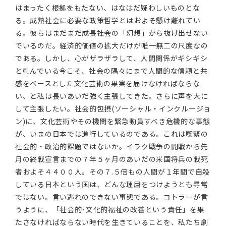
はまったく根拠をもたない、はなはだ疑わしいものとな
る。成熟社会に必要な政策哲学とはおよそ懸け離れてい
る。彼らはまだまだ成長社会の「幻想」から抜け出せない
でいるのだ。経済的価値の拡大だけが唯一無二の尺度なの
である。しかし、心がザラザラして、人間関係がギシギシ
と軋んでいる今こそ、社会の隅々にまで人間的な信頼と共
感をベースとした文化芸術の果実を届けなければならな
い、と私は長いあいだ強く主張してきた。さらに声を大に
して主張したい。社会的包摂(ソーシャル・インクルージョ
ン)に、文化芸術やその機関を緊急動員すべき危機的な事態
が、いまの日本では進行しているのである。これは喫緊の
社会的・政治的課題ではないか。イラク戦争の開戦から先
月の終戦宣言までの７年５ヶ月のあいだの米国将兵の戦死
者およそ４４００人。その７.５倍もの人間が１年間で自殺
している日本という国は、どんな理屈をつけようとも尋常
ではない。言い逃れのできない事態である。コトラーが言
うように、「社会的･文化的福祉の改善という責任」を果
たさなければならない時代を生きていることを、私たち劇