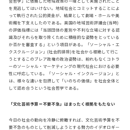
会哲学」に依拠した地域政策の一環として実施されたこと
を見逃してはいけない。地域社会とコミットすることによ
って執行された公的資金が、結果として劇場・ホールや美
術館を下支えしたのである。英国の地域芸術評議会(当時)
の評価指標には「当該団体の差別や不利な立場に対する認
識及びそれらを取り除くために積極的な姿勢をとっている
か否かを審査する」という項目がある。「ソーシャル・エ
クスクルージョン」(社会的排除)を社会から根絶して行こ
うとするこのブレア政権の政治姿勢は、紛れもなくコトラ
ーのソーシャル・マーケティングの現代社会における必要
性に呼応している。「ソーシャル・インクルージョン」と
は、様々な違いを包摂して「いのちの価値」を社会全体と
して認め合うという社会哲学である。
「文化芸術予算＝不要不急」はまったく根拠をもたない
今日の社会の動向を冷静に俯瞰すれば、文化芸術予算を不
要不急のものとして削減しようとする勢力のイデオロギー