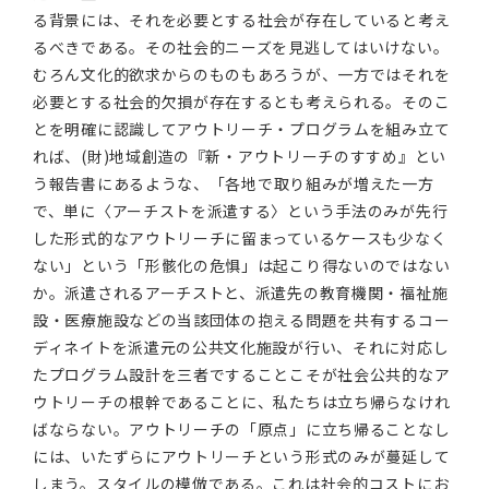
る背景には、それを必要とする社会が存在していると考え
るべきである。その社会的ニーズを見逃してはいけない。
むろん文化的欲求からのものもあろうが、一方ではそれを
必要とする社会的欠損が存在するとも考えられる。そのこ
とを明確に認識してアウトリーチ・プログラムを組み立て
れば、(
財)地域創造の『新・アウトリーチのすすめ』とい
う報告書
にあるような、「各地で取り組みが増えた一方
で、単に〈アーチストを派遣する〉という手法のみが先行
した形式的なアウトリーチに留まっているケースも少なく
ない」という「形骸化の危惧」は起こり得ないのではない
か。派遣されるアーチストと、派遣先の教育機関・福祉施
設・医療施設などの当該団体の抱える問題を共有するコー
ディネイトを派遣元の公共文化施設が行い、それに対応し
たプログラム設計を三者ですることこそが社会公共的なア
ウトリーチの根幹であることに、私たちは立ち帰らなけれ
ばならない。アウトリーチの「原点」に立ち帰ることなし
には、いたずらにアウトリーチという形式のみが蔓延して
しまう。スタイルの模倣である。これは社会的コストにお