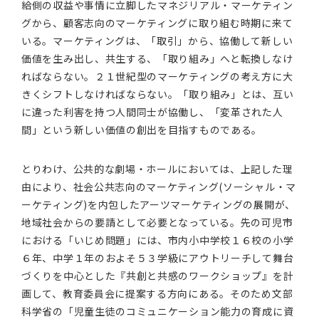
給側の収益や事情に立脚したマネジリアル・マーケティン
グから、顧客志向のマーケティングに取り組む時期に来て
いる。マーケティングは、「取引」から、協働して新しい
価値を生み出し、共生する、「取り組み」へと転換しなけ
ればならない。２１世紀型のマーケティングの考え方に大
きくシフトしなければならない。「取り組み」とは、互い
に違った利害を持つ人間同士が協働し、「変革された人
間」という新しい価値の創出を目指すものである。
とりわけ、公共的な劇場・ホールにおいては、上記した理
由により、社会公共志向のマーケティング(ソーシャル・マ
ーケティング)を内包したアーツマーケティングの展開が、
地域社会からの要請として必要となっている。先の可児市
における「いじめ問題」には、市内小中学校１６校の小学
６年、中学１年のおよそ５３学級にアウトリーチして舞台
づくりを中心とした『共創と共感のワークショップ』を計
画して、教育委員会に提案する方向にある。そのため文部
科学省の「児童生徒のコミュニケーション能力の育成に資