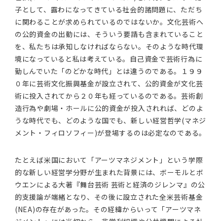
子として、露わになってきている社会的諸問題に、ただち
に関わることが求められているのではないか。文化芸術へ
の公的資金の出動には、そういう要請も含まれていること
を、私たちは承知しなければならない。そのような時代環
境になっていると私は考えている。自己資金で芸術行為に
勤しんでいた「のどかな時代」とは違うのである。１９９
０年に芸術文化振興基金が設立されて、公的資金が文化芸
術に投入されてから２０年も経っているのである。芸術創
造行為や劇場・ホールに公的資金が投入されれば、どのよ
うな時代でも、どのような国でも、新しい経営哲学(マネジ
メント・フィロソフィー)が登場するのは必定なのである。
たとえば米国において「アーツマネジメント」という学際
的な新しい経営学分野が生まれた背景には、ボーモルとボ
ウエンによる大著『舞台芸術 芸術と経済のジレンマ』の公
的支援論が端緒となり、その後に設立された全米芸術基金
(NEA)の存在があった。その経緯からいって「アーツマネ