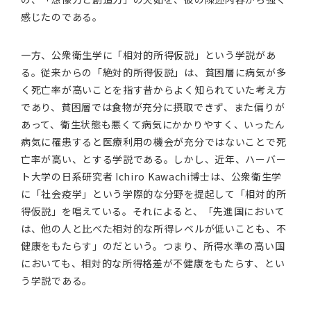
感じたのである。
一方、公衆衛生学に「相対的所得仮説」という学説があ
る。従来からの「絶対的所得仮説」は、貧困層に病気が多
く死亡率が高いことを指す昔からよく知られていた考え方
であり、貧困層では食物が充分に摂取できず、また偏りが
あって、衛生状態も悪くて病気にかかりやすく、いったん
病気に罹患すると医療利用の機会が充分ではないことで死
亡率が高い、とする学説である。しかし、近年、ハーバー
ト大学の日系研究者 Ichiro Kawachi博士は、公衆衛生学
に「社会疫学」という学際的な分野を提起して「相対的所
得仮説」を唱えている。それによると、「先進国において
は、他の人と比べた相対的な所得レベルが低いことも、不
健康をもたらす」のだという。つまり、所得水準の高い国
においても、相対的な所得格差が不健康をもたらす、とい
う学説である。