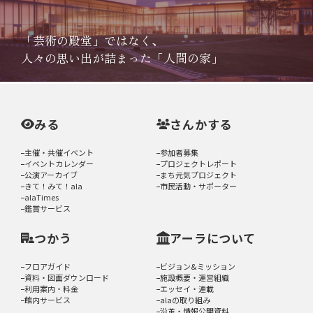
「芸術の殿堂」ではなく、
人々の思い出が詰まった「人間の家」
みる
さんかする
主催・共催イベント
参加者募集
イベントカレンダー
プロジェクトレポート
公演アーカイブ
まち元気プロジェクト
きて！みて！ala
市民活動・サポーター
alaTimes
鑑賞サービス
つかう
アーラについて
フロアガイド
ビジョン&ミッション
資料・図面ダウンロード
施設概要・運営組織
利用案内・料金
エッセイ・連載
館内サービス
alaの取り組み
沿革・情報公開資料