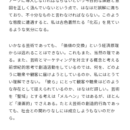
アーツに導入しなければならないという今日的な課題と意
図を正しく汲んでいないという点で、はなはだ誤解に満ち
ており、不十分なものと言わなければならない。このよう
な態度に遭遇すると、私は古色蒼然たる「化石」を見てい
るような気分になる。
いかなる芸術であっても、「価値の交換」という経済原理
からは逃れることはできない。これもまた、当然の理であ
る。また、芸術とマーケティングを対立する概念と考える
前世紀的思考で創造活動をしているのでは、何を、どのよ
うに聴衆や観客に届けようとしているのか、私にはとうて
い理解できない。「彼ら」にとって観客や聴衆はどのよう
な存在として捉えられているのか、はなはだ訝しい。芸術
を「聖域」とする考えは「メルヘン」ではあるが、ほとん
ど「漫画的」でさえある。たとえ芸術の創造的行為であっ
ても、社会との関わりなしには成立しようもないのだか
ら。