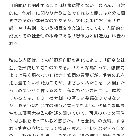
日的問題と関連することは想像に難くない。むろん、日常
的に「他者」に関わり合うことでそれらの能力は充分に涵
養されるのが本来なのであるが、文化芸術における「共
感」や「共創」という相互性や交流によっても、人間的な
成長とその社会性の根源である「想像力と創造力」は養わ
れる。
私たち人間は、その前頭連合野の進化によって「健全な社
会」を形成してきたのである。「どんな鳥だって、想像力
よりは高く飛べない」は寺山修司の言葉だが、他者の心を
推し量るという能力こそが、まさしく私たちを「人間」た
らしめていると言えるのだ。私たちがいま直面し、体験し
ているのは、その「社会脳」の著しい委縮なのではない
か。あるいは社会性の退行と言ってもよい。秋葉原殺傷事
件の加藤智大被告の陳述を聞いていて、可児のいじめ事件
と同じ根を持っていると感じた。「社会脳」の委縮、すな
わち他者の立場に立って物事を考え、行動を選択するため
の、「想像力と創造力」の欠如を、彼の陳述内容から強く