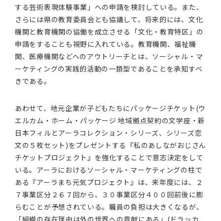
する芸術表現体験事業」への申請を検討している。また、
さらには県の教育委員会とも協議して、将来的には、文化
機関と教育機関の協働を成立させる「文化・教育特区」の
申請をすることも視野に入れている。教育機関、福祉機
関、医療機関などへのアウトリーチとは、ソーシャル・マ
ーケティングの実践的活動の一類型であることを承知すべ
きである。
あわせて、地元企業が子どもたちにパッケージチケット(ウ
エルカム・ホーム・パッケージ 地域拠点契約の文学座・新
日本フィルとアーラコレクション・シリーズ、シリーズ恋
文の５枚セット)をプレゼントする『私のあしながおじさん
チケットプロジェクト』を強化することで意志決定をして
いる。アーラにおけるソーシャル・マーケティングの柱で
ある『アーラまち元気プロジェクト』は、来年度には、２
７事業区分２６７回から、３０事業区分４００回前後に膨
らむことが予想されている。職員の負担は大きくなるが、
「組織の存在理由は外の世界への貢献にある」(ドラッカ