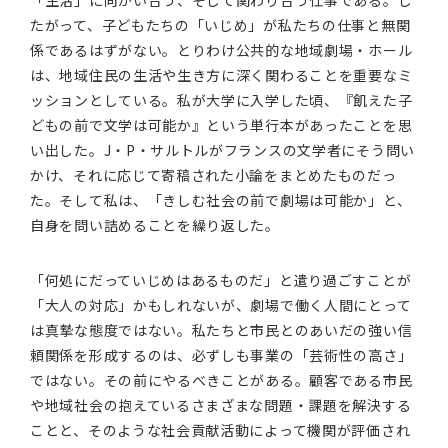
「生活」に向かい合う、そして関わり合う仕事である。し
たがって、子どもたちの「いじめ」が私たちの仕事と無関
係であるはずがない。とりわけ公共的な地域劇場・ホール
は、地域住民の生活や生き方に深く関わることを重要なミ
ッションとしている。私が大学に入学した頃、『飢えた子
どもの前で文学は可能か』という単行本があったことを思
い出した。J・P・サルトルがフランスの文学者にそう問い
かけ、それに応じて寄稿された小論をまとめたものだっ
た。そして私は、「きしむ社会の前で劇場は可能か」と、
自身を問い詰めることを繰り返した。
「何処にだっていじめはあるものだ」と遣り過ごすことが
「大人の対応」かもしれないが、劇場で働く人間にとって
は真摯な態度ではない。私たちと市民とのあいだの強い信
頼関係を形成するのは、必ずしも事業の「芸術性の高さ」
ではない。その前にやるべきことがある。顧客である市民
や地域社会の抱えているさまざまな問題・課題を解決する
ことと、そのような社会貢献活動によって機関が評価され