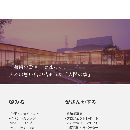
「芸術の殿堂」ではなく、
人々の思い出が詰まった「人間の家」
みる
さんかする
主催・共催イベント
参加者募集
イベントカレンダー
プロジェクトレポート
公演アーカイブ
まち元気プロジェクト
きて！みて！ala
市民活動・サポーター